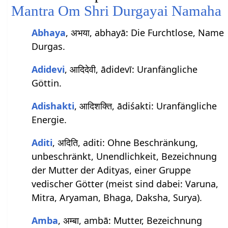
Mantra
Om Shri Durgayai Namaha
Abhaya
, अभया, abhayā: Die Furchtlose, Name
Durgas.
Adidevi
, आदिदेवी, ādidevī: Uranfängliche
Göttin.
Adishakti
, आदिशक्ति, ādiśakti: Uranfängliche
Energie.
Aditi
, अदिति, aditi: Ohne Beschränkung,
unbeschränkt, Unendlichkeit, Bezeichnung
der Mutter der Adityas, einer Gruppe
vedischer Götter (meist sind dabei: Varuna,
Mitra, Aryaman, Bhaga, Daksha, Surya).
Amba
, अम्बा, ambā: Mutter, Bezeichnung