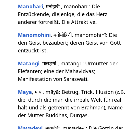
Manohari
, मनोहारी , manohārī : Die
Entzückende, diejenige, die das Herz
anderer fortreißt. Die Attraktive.
Manomohini
, मनोमोहिनी, manomohinī: Die
den Geist bezaubert; deren Geist von Gott
entzückt ist.
Matangi
, मातङ्गी , mātaṅgī : Urmutter der
Elefanten; eine der Mahavidyas;
Manifestation von Saraswati.
Maya
, माया, māyā: Betrug, Trick, Illusion (z.B.
die, durch die man die irreale Welt für real
hält und als getrennt von Brahman), Name
der Mutter Buddhas, Durgas.
Mayadevi
, मायादेवी, māyādevī: Die Göttin der