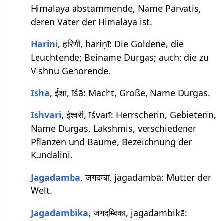
Himalaya abstammende, Name Parvatis,
deren Vater der Himalaya ist.
Harini
, हरिणी, hariṇī: Die Goldene, die
Leuchtende; Beiname Durgas; auch: die zu
Vishnu Gehörende.
Isha
, ईशा, īśā: Macht, Größe, Name Durgas.
Ishvari
, ईश्वरी, īśvarī: Herrscherin, Gebieterin,
Name Durgas, Lakshmis, verschiedener
Pflanzen und Bäume, Bezeichnung der
Kundalini.
Jagadamba
, जगदम्बा, jagadambā: Mutter der
Welt.
Jagadambika
, जगदम्बिका, jagadambikā: