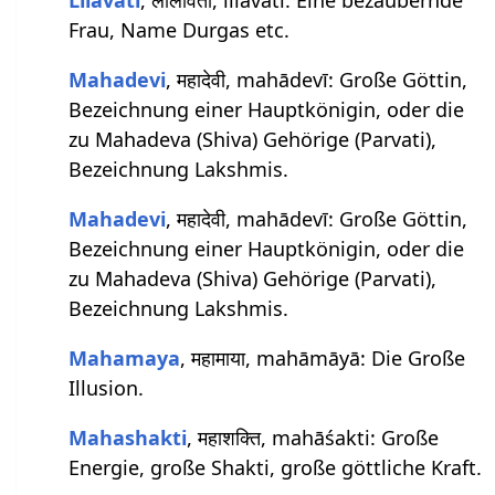
Lilavati
, लीलावती, līlāvatī: Eine bezaubernde
Frau, Name Durgas etc.
Mahadevi
, महादेवी, mahādevī: Große Göttin,
Bezeichnung einer Hauptkönigin, oder die
zu Mahadeva (Shiva) Gehörige (Parvati),
Bezeichnung Lakshmis.
Mahadevi
, महादेवी, mahādevī: Große Göttin,
Bezeichnung einer Hauptkönigin, oder die
zu Mahadeva (Shiva) Gehörige (Parvati),
Bezeichnung Lakshmis.
Mahamaya
, महामाया, mahāmāyā: Die Große
Illusion.
Mahashakti
, महाशक्ति, mahāśakti: Große
Energie, große Shakti, große göttliche Kraft.