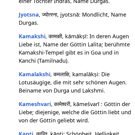
einer Tochter Indras, Name Durgas.
Jyotsna
, ज्योत्स्ना, jyotsnā: Mondlicht, Name
Durgas.
Kamakshi
, कामाक्षी, kāmākṣī: In deren Augen
Liebe ist, Name der Göttin Lalita; berühmte
Kamakshi-Tempel gibt es in Goa und in
Kanchi (Tamilnadu).
Kamalakshi
, कमलाक्षि, kamalākṣi: Die
Lotusäugige, die mit sehr schönen Augen.
Beiname von Durga und Lakshmi.
Kameshvari
, कामेश्वरी, kāmeśvarī : Göttin der
Liebe; diejenige, welche die Göttin liebt und
von der Göttin geliebt wird.
Kanti
, कान्ति, kānti: Schönheit, Helligkeit,