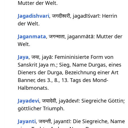
Mutter der Welt.
Jagadishvari
, जगदीश्वरी, jagadīśvarī: Herrin
der Welt.
Jaganmata
, जगन्माता, jaganmātā: Mutter der
Welt.
Jaya
, जया, jayā: Femininisierte Form von
Sanskrit Jaya m.; Sieg, Name Durgas, eines
Dieners der Durga, Bezeichnung einer Art
Banner, des 3., 8., 13. Tags des Mond-
Halbmonats.
Jayadevi
, जयादेवी, jayādevī: Siegreiche Göttin;
göttlicher Triumph.
Jayanti
, जयन्ती, jayantī: Die Siegreiche, Name