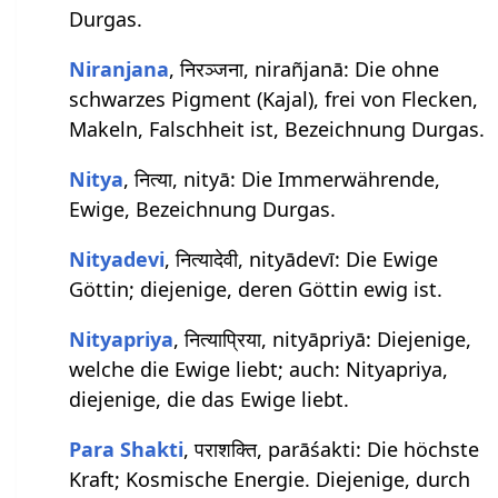
Durgas.
Niranjana
, निरञ्जना, nirañjanā: Die ohne
schwarzes Pigment (Kajal), frei von Flecken,
Makeln, Falschheit ist, Bezeichnung Durgas.
Nitya
, नित्या, nityā: Die Immerwährende,
Ewige, Bezeichnung Durgas.
Nityadevi
, नित्यादेवी, nityādevī: Die Ewige
Göttin; diejenige, deren Göttin ewig ist.
Nityapriya
, नित्याप्रिया, nityāpriyā: Diejenige,
welche die Ewige liebt; auch: Nityapriya,
diejenige, die das Ewige liebt.
Para Shakti
, पराशक्ति, parāśakti: Die höchste
Kraft; Kosmische Energie. Diejenige, durch