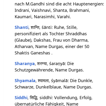
nach M.Gandhi sind die acht Hauptenergien:
Indrani, Vaishnavi, Shanta, Brahmani,
Kaumari, Narasimhi, Varahi.
Shanti
, शान्ति, śānti: Ruhe, Stille,
personifiziert als Tochter Shraddhas
(Glaube), Dakshas, Frau von Dharma,
Atharvan, Name Durgas, einer der 50
Shaktis Ganeshas .
Sharanya
, शरण्या, śaraṇyā: Die
Schutzgewährende, Name Durgas.
Shyamala
, श्यामला, śyāmalā: Die Dunkle,
Schwarze, Dunkelblaue, Name Durgas.
Siddhi
, सिद्धि, siddhi: Vollendung, Erfolg,
übernatürliche Fähigkeit, Name