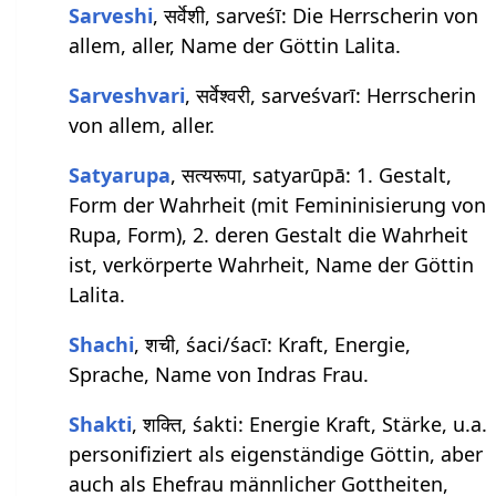
Sarveshi
, सर्वेशी, sarveśī: Die Herrscherin von
allem, aller, Name der Göttin Lalita.
Sarveshvari
, सर्वेश्वरी, sarveśvarī: Herrscherin
von allem, aller.
Satyarupa
, सत्यरूपा, satyarūpā: 1. Gestalt,
Form der Wahrheit (mit Femininisierung von
Rupa, Form), 2. deren Gestalt die Wahrheit
ist, verkörperte Wahrheit, Name der Göttin
Lalita.
Shachi
, शची, śaci/śacī: Kraft, Energie,
Sprache, Name von Indras Frau.
Shakti
, शक्ति, śakti: Energie Kraft, Stärke, u.a.
personifiziert als eigenständige Göttin, aber
auch als Ehefrau männlicher Gottheiten,