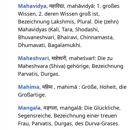
Mahavidya
, महाविद्या, mahāvidyā: 1. großes
Wissen, 2. deren Wissen groß ist,
Bezeichnung Lakshmis, Plural. Die (zehn)
Mahavidyas (Kali, Tara, Shodashi,
Bhuvaneshvari, Bhairavi, Chinnamasta,
Dhumavati, Bagalamukhi.
Maheshvari
, माहेश्वरी, maheśvarī: Die zu
Maheshvara (Shiva) gehörige, Bezeichnung
Parvatis, Durgas.
Mahima
, महिमा , mahimā : Größe, Hoheit, die
Großartige.
Mangala
, मङ्गला, maṅgalā: Die Glückliche,
Segensreiche, Bezeichnung einer treuen
Frau, Parvatis, Durgas, des Durva-Grases.