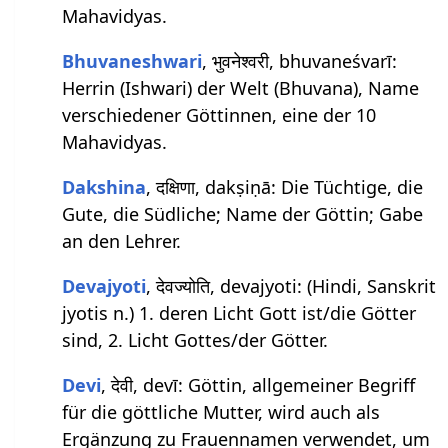
Mahavidyas.
Bhuvaneshwari
, भुवनेश्वरी, bhuvaneśvarī:
Herrin (Ishwari) der Welt (Bhuvana), Name
verschiedener Göttinnen, eine der 10
Mahavidyas.
Dakshina
, दक्षिणा, dakṣiṇā: Die Tüchtige, die
Gute, die Südliche; Name der Göttin; Gabe
an den Lehrer.
Devajyoti
, देवज्योति, devajyoti: (Hindi, Sanskrit
jyotis n.) 1. deren Licht Gott ist/die Götter
sind, 2. Licht Gottes/der Götter.
Devi
, देवी, devī: Göttin, allgemeiner Begriff
für die göttliche Mutter, wird auch als
Ergänzung zu Frauennamen verwendet, um