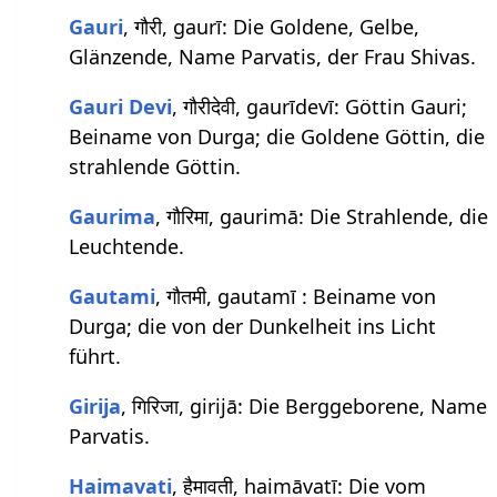
Gauri
, गौरी, gaurī: Die Goldene, Gelbe,
Glänzende, Name Parvatis, der Frau Shivas.
Gauri Devi
, गौरीदेवी, gaurīdevī: Göttin Gauri;
Beiname von Durga; die Goldene Göttin, die
strahlende Göttin.
Gaurima
, गौरिमा, gaurimā: Die Strahlende, die
Leuchtende.
Gautami
, गौतमी, gautamī : Beiname von
Durga; die von der Dunkelheit ins Licht
führt.
Girija
, गिरिजा, girijā: Die Berggeborene, Name
Parvatis.
Haimavati
, हैमावती, haimāvatī: Die vom