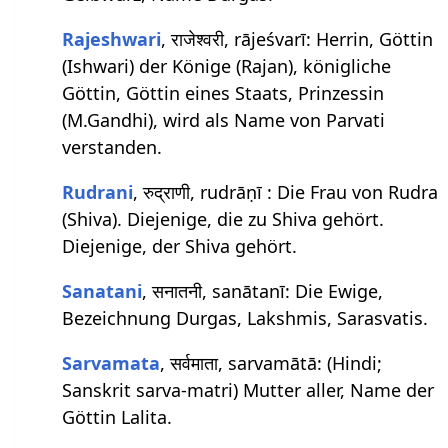
Rajeshwari
, राजेश्वरी, rājeśvarī: Herrin, Göttin
(Ishwari) der Könige (Rajan), königliche
Göttin, Göttin eines Staats, Prinzessin
(M.Gandhi), wird als Name von Parvati
verstanden.
Rudrani
, रुद्राणी, rudrāṇī : Die Frau von Rudra
(Shiva). Diejenige, die zu Shiva gehört.
Diejenige, der Shiva gehört.
Sanatani
, सनातनी, sanātanī: Die Ewige,
Bezeichnung Durgas, Lakshmis, Sarasvatis.
Sarvamata
, सर्वमाता, sarvamātā: (Hindi;
Sanskrit sarva-matri) Mutter aller, Name der
Göttin Lalita.