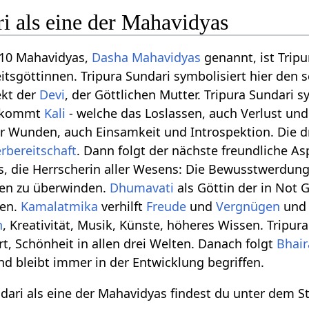
i als eine der Mahavidyas
 10 Mahavidyas,
Dasha Mahavidyas
genannt, ist Tripu
itsgöttinnen. Tripura Sundari symbolisiert hier den 
ekt der
Devi
, der Göttlichen Mutter. Tripura Sundari 
t kommt
Kali
- welche das Loslassen, auch Verlust und
er Wunden, auch Einsamkeit und Introspektion. Die d
rbereitschaft
. Dann folgt der nächste freundliche A
, die Herrscherin aller Wesens: Die Bewusstwerdung
gen zu überwinden.
Dhumavati
als Göttin der in Not G
nen.
Kamalatmika
verhilft
Freude
und
Vergnügen
un
n
, Kreativität, Musik, Künste, höheres Wissen. Tripura
t, Schönheit in allen drei Welten. Danach folgt
Bhair
d bleibt immer in der Entwicklung begriffen.
dari als eine der Mahavidyas findest du unter dem S