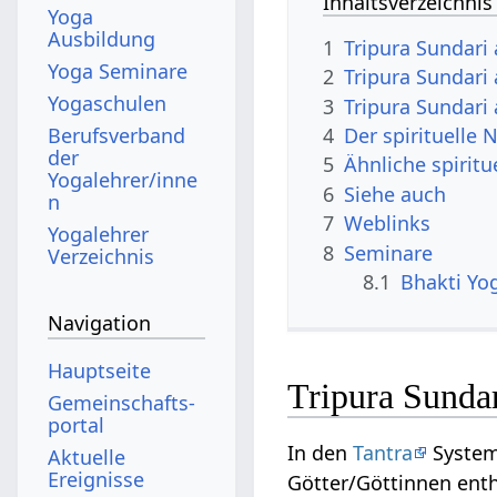
Inhaltsverzeichnis
Yoga
Ausbildung
1
Tripura Sundari 
Yoga Seminare
2
Tripura Sundari
Yogaschulen
3
Tripura Sundari
Berufsverband
4
Der spirituelle
der
5
Ähnliche spirit
Yogalehrer/inne
6
Siehe auch
n
7
Weblinks
Yogalehrer
8
Seminare
Verzeichnis
8.1
Bhakti Yo
Navigation
Hauptseite
Tripura Sundar
Gemeinschafts­
portal
In den
Tantra
Syste
Aktuelle
Ereignisse
Götter/Göttinnen entha