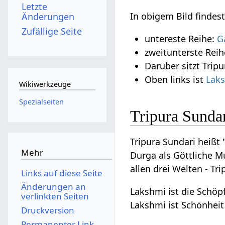
Letzte
In obigem Bild findest
Änderungen
Zufällige Seite
untereste Reihe:
G
zweitunterste Rei
Darüber sitzt Tripu
Oben links ist
Lak
Wikiwerkzeuge
Spezialseiten
Tripura Sunda
Tripura Sundari heißt
Mehr
Durga als Göttliche Mut
allen drei Welten - Tri
Links auf diese Seite
Änderungen an
Lakshmi ist die Schöpf
verlinkten Seiten
Lakshmi ist Schönheit 
Druckversion
Permanenter Link