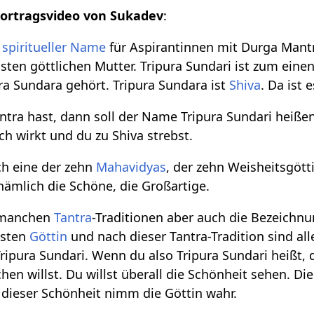
Vortragsvideo von Sukadev
:
n
spiritueller Name
für Aspirantinnen mit Durga Mantr
sten göttlichen Mutter. Tripura Sundari ist zum eine
ura Sundara gehört. Tripura Sundara ist
Shiva
. Da ist
tra hast, dann soll der Name Tripura Sundari heißen,
ch wirkt und du zu Shiva strebst.
uch eine der zehn
Mahavidyas
, der zehn Weisheitsgött
nämlich die Schöne, die Großartige.
n manchen
Tantra
-Traditionen aber auch die Bezeichnun
hsten
Göttin
und nach dieser Tantra-Tradition sind al
ripura Sundari. Wenn du also Tripura Sundari heißt, 
en willst. Du willst überall die Schönheit sehen. Di
n dieser Schönheit nimm die Göttin wahr.