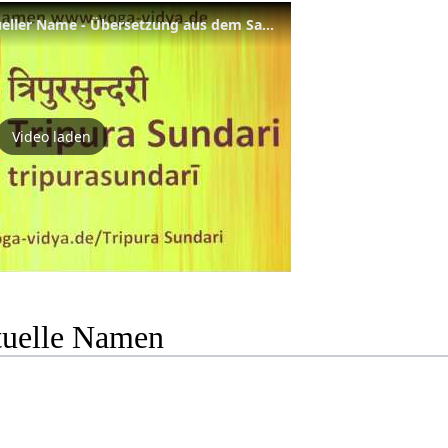
Tripura Sundari als Spiritueller Name - Übersetzung aus dem Sanskrit und Erläuterung
Video laden
ituelle Namen