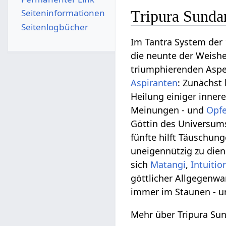
Seiten­­informationen
Tripura Sundar
Seitenlogbücher
Im Tantra System der
die neunte der Weishe
triumphierenden Asp
Aspiranten
: Zunächs
Heilung einiger inner
Meinungen - und
Opfe
Göttin des Universums
fünfte hilft Täuschun
uneigennützig zu die
sich
Matangi
,
Intuitio
göttlicher Allgegenwar
immer im Staunen - un
Mehr über Tripura Sun