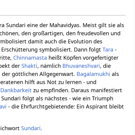
ra Sundari eine der Mahavidyas. Meist gilt sie als
schönen, den großartigen, den freudevollen und
symbolisiert damit auch die Evolution des
 Erschütterung symbolisiert. Dann folgt
Tara
-
ritte,
Chinnamasta
heißt Köpfen vorgefertigter
spekt der
Shakti
, nämlich
Bhuvaneshvari
, die
 der göttlichen Allgegenwart.
Bagalamukhi
als
eratenen hilft aus Not zu lernen - und
d
Dankbarkeit
zu empfinden. Daraus manifestiert
 Sundari folgt als nächstes - wie ein Triumph
avi
- die Ehrfurchtgebietende: Ein Aspirant bleibt
tichwort
Sundari
.