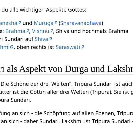
 du alle wichtigen Aspekte Gottes:
anesha
und
Muruga
(
Sharavanabhava
)
he:
Brahma
,
Vishnu
, Shiva und nochmals Brahma
ri Sundari auf
Shiva
shmi
, oben rechts ist
Saraswati
ri als Aspekt von Durga und Laksh
 "Die Schöne der drei Welten". Tripura Sundari ist a
ter ist die Göttin aller drei Welten (Tripura). Sie ist
pura Sundari.
ung an sich - die Schöpfung auf allen Ebenen, Tripura
an sich - daher Sundari. Lakshmi ist Tripura Sundari 