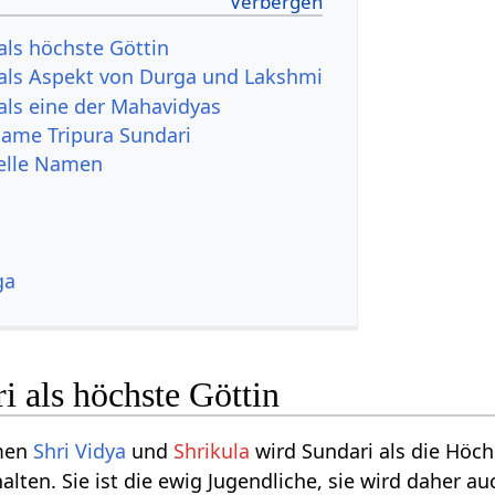
als höchste Göttin
 als Aspekt von Durga und Lakshmi
 als eine der Mahavidyas
 Name Tripura Sundari
uelle Namen
ga
i als höchste Göttin
men
Shri Vidya
und
Shrikula
wird Sundari als die Höchs
lten. Sie ist die ewig Jugendliche, sie wird daher au