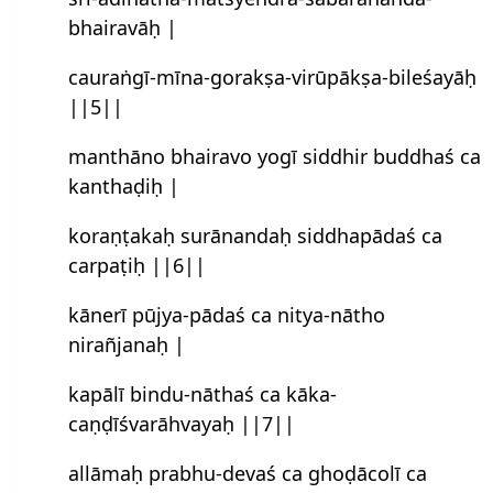
bhairavāḥ |
cauraṅgī-mīna-gorakṣa-virūpākṣa-bileśayāḥ
||5||
manthāno bhairavo yogī siddhir buddhaś ca
kanthaḍiḥ |
koraṇṭakaḥ surānandaḥ siddhapādaś ca
carpaṭiḥ ||6||
kānerī pūjya-pādaś ca nitya-nātho
nirañjanaḥ |
kapālī bindu-nāthaś ca kāka-
caṇḍīśvarāhvayaḥ ||7||
allāmaḥ prabhu-devaś ca ghoḍācolī ca