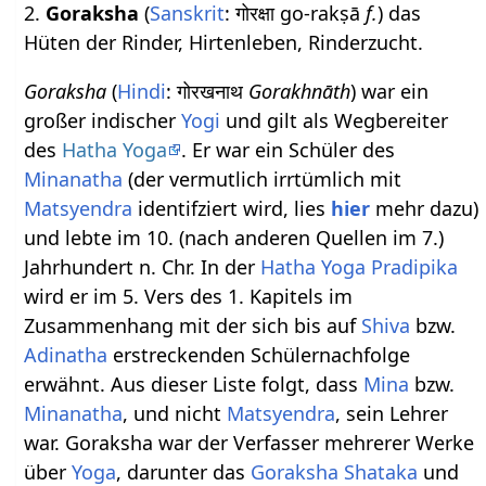
2.
Goraksha
(
Sanskrit
: गोरक्षा go-rakṣā
f.
) das
Hüten der Rinder, Hirtenleben, Rinderzucht.
Goraksha
(
Hindi
: गोरखनाथ
Gorakhnāth
) war ein
großer indischer
Yogi
und gilt als Wegbereiter
des
Hatha Yoga
. Er war ein Schüler des
Minanatha
(der vermutlich irrtümlich mit
Matsyendra
identifziert wird, lies
hier
mehr dazu)
und lebte im 10. (nach anderen Quellen im 7.)
Jahrhundert n. Chr. In der
Hatha Yoga Pradipika
wird er im 5. Vers des 1. Kapitels im
Zusammenhang mit der sich bis auf
Shiva
bzw.
Adinatha
erstreckenden Schülernachfolge
erwähnt. Aus dieser Liste folgt, dass
Mina
bzw.
Minanatha
, und nicht
Matsyendra
, sein Lehrer
war. Goraksha war der Verfasser mehrerer Werke
über
Yoga
, darunter das
Goraksha Shataka
und