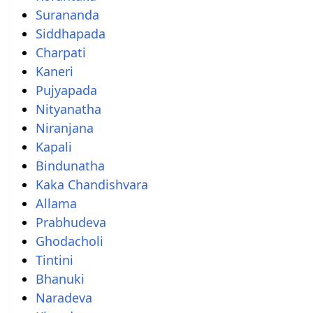
Surananda
Siddhapada
Charpati
Kaneri
Pujyapada
Nityanatha
Niranjana
Kapali
Bindunatha
Kaka Chandishvara
Allama
Prabhudeva
Ghodacholi
Tintini
Bhanuki
Naradeva