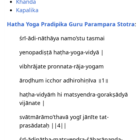
Khanda
Kapalika
Hatha Yoga Pradipika Guru Parampara Stotra
:
śrī-ādi-nāthāya namo’stu tasmai
yenopadiṣṭā haṭha-yoga-vidyā |
vibhrājate pronnata-rāja-yogam
āroḍhum icchor adhirohiṇīva ॥1॥
haṭha-vidyāṁ hi matsyendra-gorakṣādyā
vijānate |
svātmārāmo’thavā yogī jānīte tat-
prasādataḥ ||4||
śrī-ādinātha-matsyendra-śābarānanda-