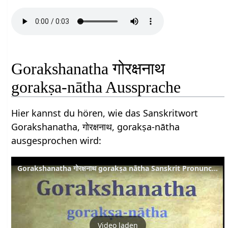
Gorakshanatha गोरक्षनाथ
gorakṣa-nātha Aussprache
Hier kannst du hören, wie das Sanskritwort
Gorakshanatha, गोरक्षनाथ, gorakṣa-nātha
ausgesprochen wird:
Gorakshanatha गोरक्षनाथ gorakṣa nātha Sanskrit Pronunciation
Video laden