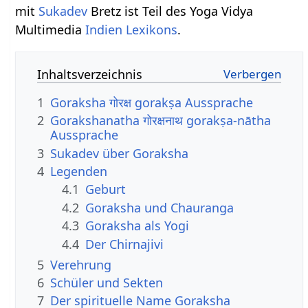
mit
Sukadev
Bretz ist Teil des Yoga Vidya
Multimedia
Indien Lexikons
.
Inhaltsverzeichnis
1
Goraksha गोरक्ष gorakṣa Aussprache
2
Gorakshanatha गोरक्षनाथ gorakṣa-nātha
Aussprache
3
Sukadev über Goraksha
4
Legenden
4.1
Geburt
4.2
Goraksha und Chauranga
4.3
Goraksha als Yogi
4.4
Der Chirnajivi
5
Verehrung
6
Schüler und Sekten
7
Der spirituelle Name Goraksha