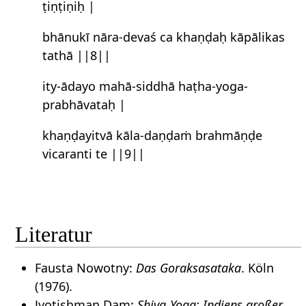
ṭiṇṭiṇiḥ |
bhānukī nāra-devaś ca khaṇḍaḥ kāpālikas
tathā ||8||
ity-ādayo mahā-siddhā haṭha-yoga-
prabhāvataḥ |
khaṇḍayitvā kāla-daṇḍaṁ brahmāṇḍe
vicaranti te ||9||
Literatur
Fausta Nowotny:
Das Goraksasataka
. Köln
(1976).
Jyotishman Dam:
Shiva-Yoga: Indiens großer