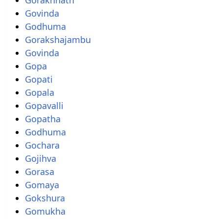
Govinda
Godhuma
Gorakshajambu
Govinda
Gopa
Gopati
Gopala
Gopavalli
Gopatha
Godhuma
Gochara
Gojihva
Gorasa
Gomaya
Gokshura
Gomukha