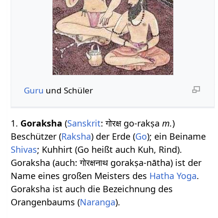
Guru
und Schüler
1.
Goraksha
(
Sanskrit
: गोरक्ष go-rakṣa
m.
)
Beschützer (
Raksha
) der Erde (
Go
); ein Beiname
Shivas
; Kuhhirt (Go heißt auch Kuh, Rind).
Goraksha (auch: गोरक्षनाथ gorakṣa-nātha) ist der
Name eines großen Meisters des
Hatha Yoga
.
Goraksha ist auch die Bezeichnung des
Orangenbaums (
Naranga
).