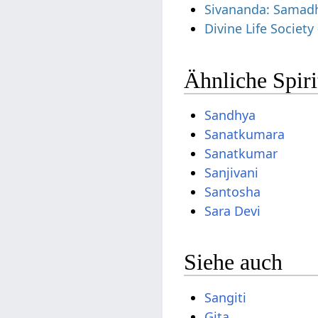
Sivananda: Samadh
Divine Life Societ
Ähnliche Spir
Sandhya
Sanatkumara
Sanatkumar
Sanjivani
Santosha
Sara Devi
Siehe auch
Sangiti
Gita