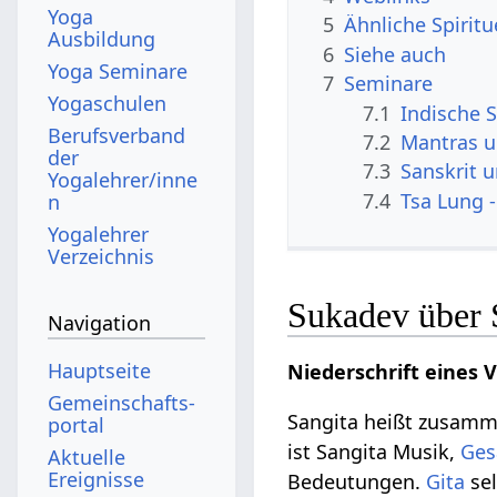
Yoga
5
Ähnliche Spirit
Ausbildung
6
Siehe auch
Yoga Seminare
7
Seminare
Yogaschulen
7.1
Indische S
Berufsverband
7.2
Mantras 
der
7.3
Sanskrit 
Yogalehrer/inne
7.4
Tsa Lung -
n
Yogalehrer
Verzeichnis
Sukadev über 
Navigation
Hauptseite
Niederschrift eines 
Gemeinschafts­
Sangita heißt zusam
portal
ist Sangita Musik,
Ges
Aktuelle
Ereignisse
Bedeutungen.
Gita
sel