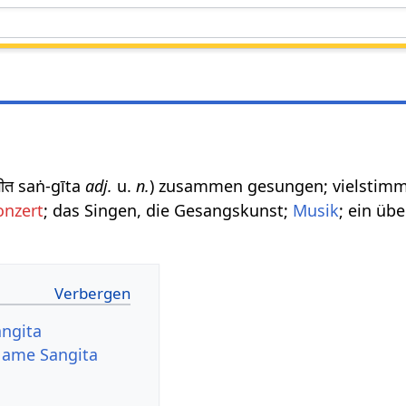
गीत saṅ-gīta
adj.
u.
n.
) zusammen gesungen; vielstimm
onzert
; das Singen, die Gesangskunst;
Musik
; ein üb
angita
 Name Sangita