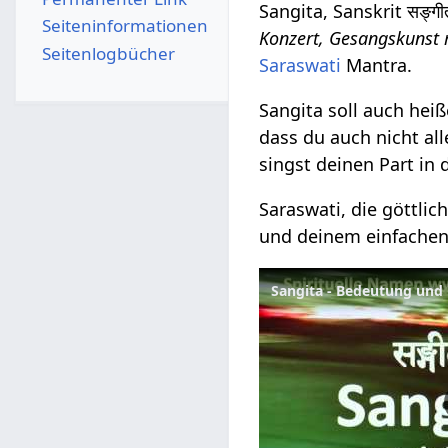
Sangita, Sanskrit सङ्गीत
Seiten­­informationen
Konzert, Gesangskunst 
Seitenlogbücher
Saraswati
Mantra.
Sangita soll auch heiß
dass du auch nicht all
singst deinen Part in
Saraswati, die göttli
und deinem einfachen 