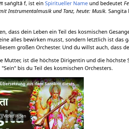
ा saṅgītā f, ist ein
Spiritueller Name
und bedeutet
Fe
mit Instrumentalmusik und Tanz, heute: Musik.
Sangita
en, dass dein Leben ein Teil des kosmischen Gesanges 
eine alles bewirken musst, sondern letztlich ist das
 diesem großen Orchester. Und du willst auch, dass d
che Mutter, ist die höchste Dirigentin und die höchs
"Sein" bis du Teil des kosmischen Orchesters.
Sangita - Bedeutung und Übersetzung aus dem Sanskrit dieses spirituellen Namens
Video laden