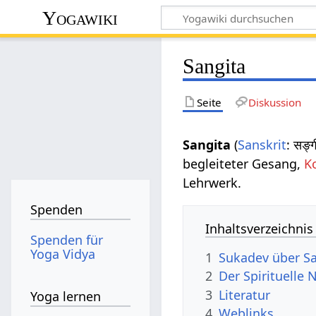
Yogawiki
Sangita
Seite
Diskussion
Sangita
(
Sanskrit
: सङ्
begleiteter Gesang,
K
Lehrwerk.
Spenden
Inhaltsverzeichnis
Spenden für
Yoga Vidya
1
Sukadev über S
2
Der Spirituelle
3
Literatur
Yoga lernen
4
Weblinks