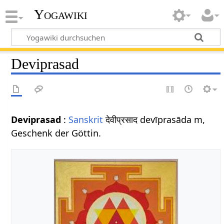
Yogawiki
Deviprasad
Deviprasad
:
Sanskrit
देवीप्रसाद devīprasāda m,
Geschenk der Göttin.