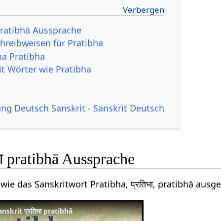
 pratibhā Aussprache
hreibweisen für Pratibha
a Pratibha
it Wörter wie Pratibha
g Deutsch Sanskrit - Sanskrit Deutsch
भा pratibhā Aussprache
wie das Sanskritwort Pratibha, प्रतिभा, pratibhā ausg
skrit प्रतिभा pratibhā