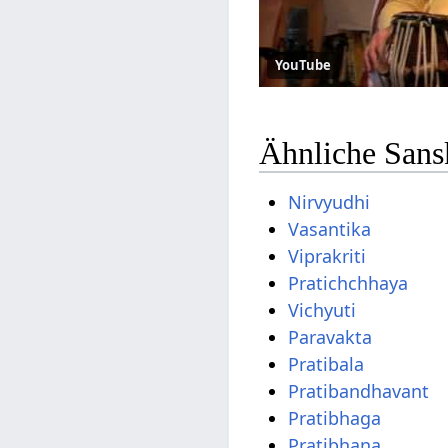
YouTube
Ähnliche Sansk
Nirvyudhi
Vasantika
Viprakriti
Pratichchhaya
Vichyuti
Paravakta
Pratibala
Pratibandhavant
Pratibhaga
Pratibhana