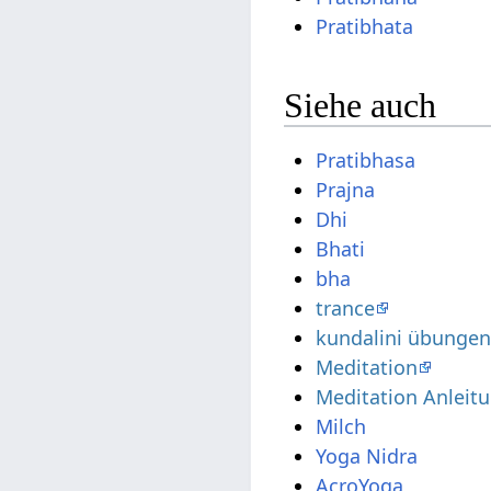
Pratibhata
Siehe auch
Pratibhasa
Prajna
Dhi
Bhati
bha
trance
kundalini übunge
Meditation
Meditation Anleit
Milch
Yoga Nidra
AcroYoga