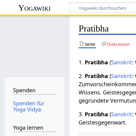
Yogawiki
Pratibha
Seite
Diskussion
1.
Pratibha
(
Sanskrit
:
2.
Pratibha
(
Sanskrit
:
Zumvorscheinkommen; V
Spenden
Wissens, Geistesgegen
gegründete Vermutung
Spenden für
Yoga Vidya
3.
Pratibha
(
Sanskrit
:
Geistesgegenwart.
Yoga lernen