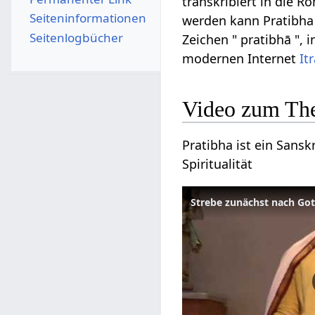
transkribiert in die R
Seiten­­informationen
werden kann Pratibha a
Seitenlogbücher
Zeichen " pratibhā ", 
modernen Internet
It
Video zum Th
Pratibha ist ein Sansk
Spiritualität
Strebe zunächst nach Gott