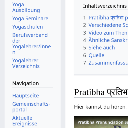
Yoga
Inhaltsverzeichnis
Ausbildung
1
Pratibha प्रतिभा
Yoga Seminare
2
Verschiedene Sc
Yogaschulen
3
Video zum Them
Berufsverband
4
Ähnliche Sanskr
der
Yogalehrer/inne
5
Siehe auch
n
6
Quelle
Yogalehrer
7
Zusammenfassun
Verzeichnis
Navigation
Pratibha प्रति
Hauptseite
Gemeinschafts­
Hier kannst du hören, 
portal
Aktuelle
Pratibha Pronunciation San
Ereignisse