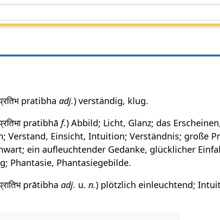
 प्रतिभ pratibha
adj.
) verständig, klug.
 प्रतिभा pratibhā
f.
) Abbild; Licht, Glanz; das Erscheinen
erstand, Einsicht, Intuition; Verständnis; große P
wart; ein aufleuchtender Gedanke, glücklicher Einfal
; Phantasie, Phantasiegebilde.
 प्रातिभ prātibha
adj.
u.
n.
) plötzlich einleuchtend; Intui