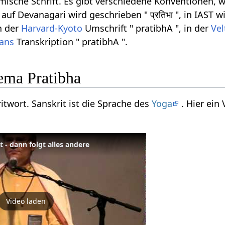
ömische Schrift. Es gibt verschiedene Konventionen, w
uf Devanagari wird geschrieben " प्रतिभा ", in IAST w
in der
Harvard-Kyoto
Umschrift " pratibhA ", in der
Vel
rans
Transkription " pratibhA ".
ema Pratibha
ritwort. Sanskrit ist die Sprache des
Yoga
. Hier ein
 - dann folgt alles andere
Video laden