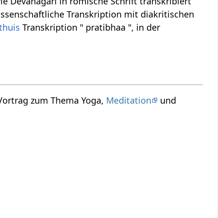
ie Devanagari in römische Schrift transkribiert
issenschaftliche Transkription mit diakritischen
thuis
Transkription " pratibhaa ", in der
 Vortrag zum Thema Yoga,
Meditation
und