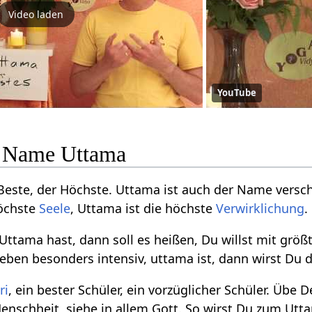
Video laden
YouTube
le Name Uttama
Beste, der Höchste. Uttama ist auch der Name versc
höchste
Seele
, Uttama ist die höchste
Verwirklichung
.
tama hast, dann soll es heißen, Du willst mit größ
eben besonders intensiv, uttama ist, dann wirst Du 
ri
, ein bester Schüler, ein vorzüglicher Schüler. Übe 
Menschheit, siehe in allem Gott. So wirst Du zum Ut