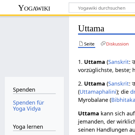
Yogawiki
Uttama
Seite
Diskussion
1.
Uttama
(
Sanskrit
: 
vorzüglichste, beste; 
2.
Uttama
(
Sanskrit
: 
Spenden
(
Uttamaphalini
); die
d
Myrobalane (
Bibhitak
Spenden für
Yoga Vidya
Uttama
kann sich auf
jemanden, der wirklic
Yoga lernen
seinen Handlungen au