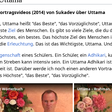
Vortragsvideos (2014) von Sukadev über Uttama
, Uttama heißt "das Beste", "das Vorzüglichste", Ut
hste
Ziel
des Menschen. Es gibt so viele Ziele, die du 
höchstes, ein bestes. Das höchste Ziel des Menschen i
 die
Erleuchtung
. Das ist das Wichtigste, Uttama. Und
igenschaft
eines Schülers. Ein Schüler, ein
Adhikari
, 
n Streben kann intensiv sein. Ein Uttama Adhikari ist
eit ist. Darüber werde ich noch einen anderen Vortrag
s Höchste", "das Beste", "das Vorzügliche".
it Wörterbuch
Uttama – Brahman, 