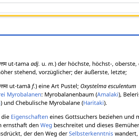
उत्तम ut-tama
adj.
u.
m.
) der höchste, höchst-, oberste
höher stehend, vorzüglicher; der äußerste, letzte;
उत्तमा ut-tamā
f.
) eine Art Pustel;
Oxystelma esculentum
rei Myrobalanen
: Myrobalanenbaum (
Amalaki
), Beler
a
) und Chebulische Myrobalane (
Haritaki
).
 die
Eigenschaften
eines Gottsuchers beziehen und 
h ernsthaft den
Weg
beschreitet und dieses Bemühen
sdrückt, der den Weg der
Selbsterkenntnis
wandert,