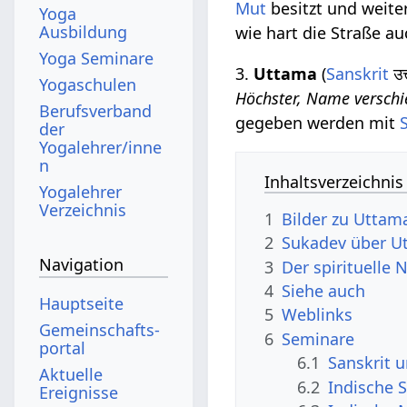
Mut
besitzt und weite
Yoga
Ausbildung
wie hart die Straße a
Yoga Seminare
3.
Uttama
(
Sanskrit
उत
Yogaschulen
Höchster, Name verschi
Berufsverband
gegeben werden mit
der
Yogalehrer/inne
n
Inhaltsverzeichnis
Yogalehrer
Verzeichnis
1
Bilder zu Uttam
2
Sukadev über U
Navigation
3
Der spirituelle
4
Siehe auch
Hauptseite
5
Weblinks
Gemeinschafts­
6
Seminare
portal
6.1
Sanskrit 
Aktuelle
6.2
Indische S
Ereignisse