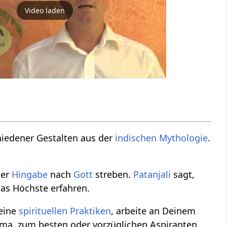
Video laden
hiedener Gestalten aus der
indischen Mythologie
.
ter
Hingabe
nach
Gott
streben.
Patanjali
sagt,
das Höchste erfahren.
Deine
spirituellen Praktiken
, arbeite an Deinem
tama, zum besten oder vorzüglichen Aspiranten.