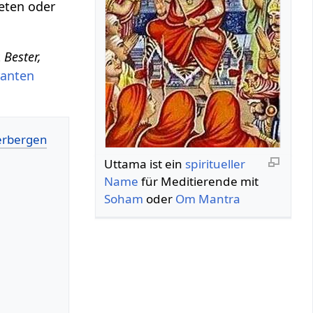
reten oder
t
Bester,
ranten
Uttama ist ein
spiritueller
Name
für Meditierende mit
Soham
oder
Om
Mantra