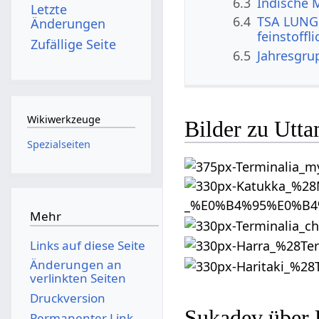
6.3
Indische 
Letzte
6.4
TSA LUNG 
Änderungen
feinstoffl
Zufällige Seite
6.5
Jahresgru
Wikiwerkzeuge
Bilder zu Utt
Spezialseiten
Mehr
Links auf diese Seite
Änderungen an
verlinkten Seiten
Druckversion
Sukadev über
Permanenter Link