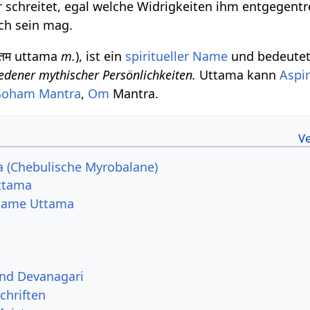
r schreitet, egal welche Widrigkeiten ihm entgegent
uch sein mag.
्तम uttama
m.
), ist ein
spiritueller Name
und bedeute
edener mythischer Persönlichkeiten.
Uttama kann
Aspi
Soham
Mantra
,
Om
Mantra.
a (Chebulische Myrobalane)
ttama
 Name Uttama
und Devanagari
chriften