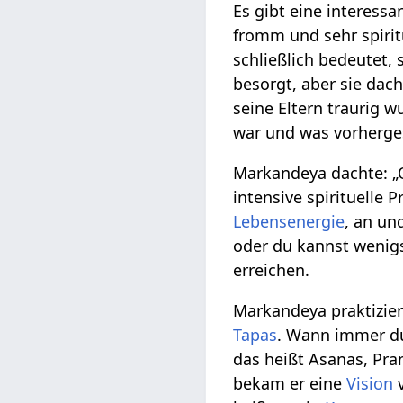
Es gibt eine interes
fromm und sehr spirit
schließlich bedeutet, 
besorgt, aber sie dach
seine Eltern traurig w
war und was vorherge
Markandeya dachte: „O
intensive spirituelle P
Lebensenergie
, an un
oder du kannst wenig
erreichen.
Markandeya praktiziert
Tapas
. Wann immer d
das heißt Asanas, Pra
bekam er eine
Vision