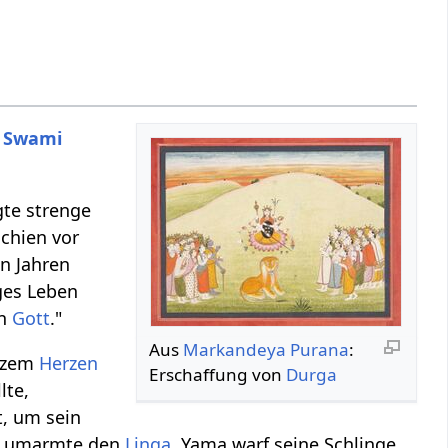
n
Swami
gte strenge
chien vor
n Jahren
ges Leben
in
Gott
."
Aus
Markandeya Purana
:
anzem
Herzen
Erschaffung von
Durga
lte,
t, um sein
 umarmte den
Linga
. Yama warf seine Schlinge