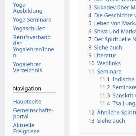
Yoga
3
Sukadev über M
Ausbildung
4
Die Geschichte
Yoga Seminare
5
Leben von Mark
Yogaschulen
6
Shiva und Mark
Berufsverband
7
Der Spirituell
der
8
Siehe auch
Yogalehrer/inne
n
9
Literatur
10
Weblinks
Yogalehrer
Verzeichnis
11
Seminare
11.1
Indische 
11.2
Seminare
Navigation
11.3
Sanskrit
Hauptseite
11.4
Tsa Lung
Gemeinschafts­
12
Ähnliche Spiri
portal
13
Siehe auch
Aktuelle
Ereignisse