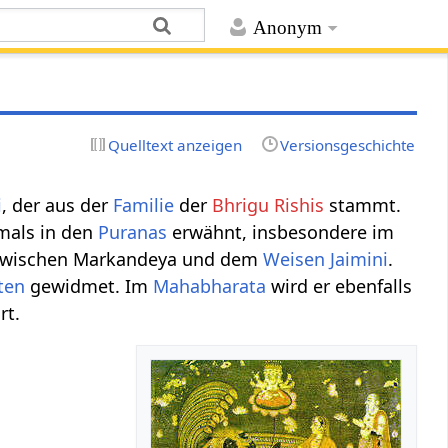
Anonym
Quelltext anzeigen
Versionsgeschichte
i
, der aus der
Familie
der
Bhrigu Rishis
stammt.
tmals in den
Puranas
erwähnt, insbesondere im
oge zwischen Markandeya und dem
Weisen
Jaimini
.
ten
gewidmet. Im
Mahabharata
wird er ebenfalls
rt.