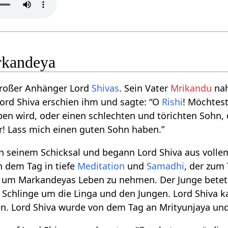
rkandeya
großer Anhänger Lord
Shivas
. Sein Vater
Mrikandu
nah
rd Shiva erschien ihm und sagte: “O
Rishi
! Möchtest
ben wird, oder einen schlechten und törichten Sohn, 
r! Lass mich einen guten Sohn haben.”
n seinem Schicksal und begann Lord Shiva aus voll
n dem Tag in tiefe
Meditation
und
Samadhi
, der zum
 um Markandeyas Leben zu nehmen. Der Junge betete
Schlinge um die Linga und den Jungen. Lord Shiva k
n. Lord Shiva wurde von dem Tag an Mrityunjaya und