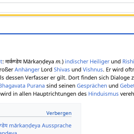
t
: मार्कण्‍डेय Mārkaṇḍeya
m.
)
indischer
Heiliger
und
Rish
großer
Anhänger
Lord
Shivas
und
Vishnus
. Er wird of
als dessen Verfasser er gilt. Dort finden sich Dial
Bhagavata Purana
sind seinen
Gesprächen
und
Gebe
wird in allen Hauptrichtungen des
Hinduismus
vereh
कण्डेय mārkaṇḍeya Aussprache
andeya