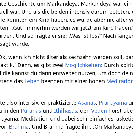
sante Geschichte um Markandeya. Markandeya war ein
uell war. Und als die beiden intensiv darum beteten,
sie könnten ein Kind haben, es würde aber nie älter 
ten: „Gut, immerhin werden wir jetzt ein Kind haben.
urden. Und so fragte er sie: „Was ist los?“ Nach lan
sagt wurde.
k, wenn ich nicht älter als sechzehn werden soll, d
raktik.“ Denn, es gibt zwei
Möglichkeiten
: Durch spir
d die kannst du dann entweder nutzen, um doch dei
stens das
Leben
beenden mit einer hohen
Meditatio
e also intensiv, er praktizierte
Asanas
,
Pranayama
u
u in den
Puranas
und
Ithihasas
, den
Veden
hörst übe
nayama, Meditation und dabei sehr einfaches, asket
von
Brahma
. Und Brahma fragte ihn: „Oh Markandeya