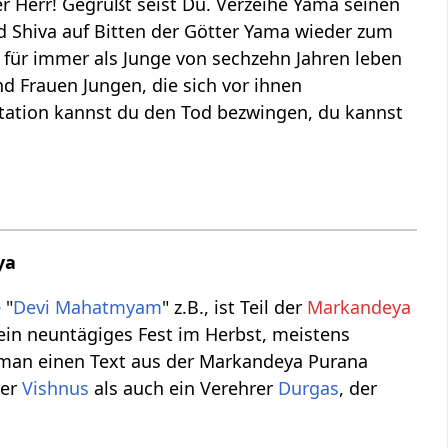
r Herr! Gegrüßt seist Du. Verzeihe Yama seinen
rd Shiva auf Bitten der Götter Yama wieder zum
für immer als Junge von sechzehn Jahren leben
d Frauen Jungen, die sich vor ihnen
ation kannst du den Tod bezwingen, du kannst
ya
 "
Devi Mahatmyam
" z.B., ist Teil der
Markandeya
t ein neuntägiges Fest im Herbst, meistens
d man einen Text aus der Markandeya Purana
rer
Vishnus
als auch ein Verehrer
Durgas
, der