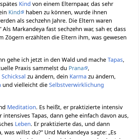
 spätes
Kind
von einem Elternpaar, das sehr
 ein
Kind
haben zu können, wurde ihnen
werden als sechzehn Jahre. Die Eltern waren
“ Als Markandeya fast sechzehn war, sah er, dass
gem Zögern erzählten die Eltern ihm, was gewesen
ann gehe ich jetzt in den Wald und mache
Tapas
,
ituelle Praxis sammelst du
Prana
,
n
Schicksal
zu ändern, dein
Karma
zu ändern,
n
und vielleicht die
Selbstverwirklichung
nd
Meditation
. Es heißt, er praktizierte intensiv
r intensives Tapas, dann gehe einfach davon aus,
isches
Leben
. Er praktizierte das, und dann
, was willst du?“ Und Markandeya sagte: „Es