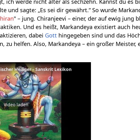
t, ich werde nicht älter als sechzehn. Kannst du es b
lte und sagte: „Es sei dir gewährt.“ So wurde Mark
hiran
" – jung. Chiranjeevi – einer, der auf ewig jung 
Praktiken. Und es heißt, Markandeya existiert auch he
aktizieren, dabei
Gott
hingegeben sind und das Höchs
, zu helfen. Also, Markandeya – ein großer Meister, ei
scher Heiliger - Sanskrit Lexikon
Video laden