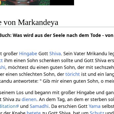
e von Markandeya
Buch: Was wird aus der Seele nach dem Tode - vo
t großer
Hingabe
Gott
Shiva
. Sein Vater Mrikandu le
tt
ihm einen Sohn schenken sollte und Gott Shiva ers
shi
, möchtest du einen guten Sohn, der mit sechszeh
er einen schlechten Sohn, der
töricht
ist und ein lan
kandu antwortete: " Gib mir einen guten Sohn, o me
 seinem Los und begann mit großer Hingabe und g
t Shiva zu
dienen
. An dem Tag, an dem er sterben sol
itation
und
Samadhi
. Da erschien Gott
Yama
selbs
er der Knabe
betete
zu Gott Shiva, bat um
Schutz
und