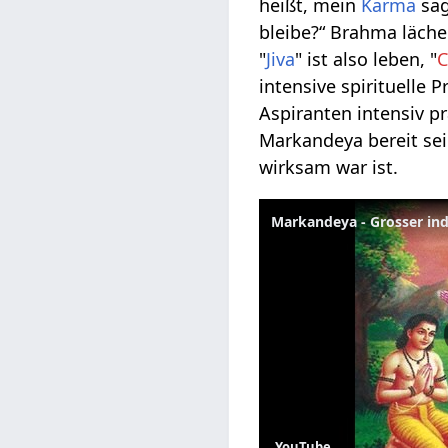
heißt, mein
Karma
sag
bleibe?“ Brahma läche
"
Jiva
" ist also leben, "
C
intensive spirituelle 
Aspiranten intensiv pr
Markandeya bereit sein
wirksam war ist.
Markandeya - Grosser indi
YouTube