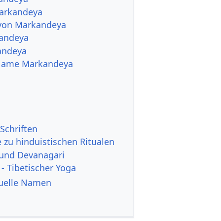
arkandeya
 von Markandeya
andeya
andeya
e Name Markandeya
Schriften
 zu hinduistischen Ritualen
 und Devanagari
 - Tibetischer Yoga
tuelle Namen