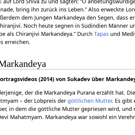
s
auf Lord Shiva zu und sagten: “O anbetungswürdige
Gnade, bring ihn zurück ins Leben.” Also erweckte Lo
ußerdem dem Jungen Markandeya den Segen, dass er 
Chiranjivi. Noch heute segnen in Südindien Männer un
ebe als Chiranjivi Markandeya.” Durch
Tapas
und Medit
es erreichen.
 Markandeya
 Vortragsvideos (2014) von Sukadev über Markande
erjenige, der die Markandeya Purana erzählt hat. Die
atmyam – der Lobpreis der
göttlichen Mutter
. Es gib
r, in dem die göttliche Mutter gepriesen wird, un
ie Devi Mahatmyam. Markandeya war sowohl ein Vereh