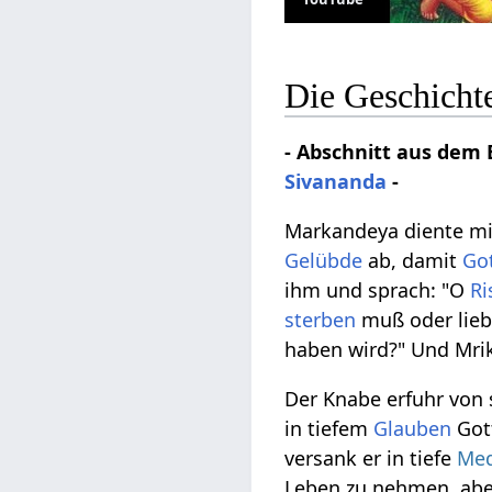
Die Geschicht
- Abschnitt aus dem 
Sivananda
-
Markandeya diente mi
Gelübde
ab, damit
Go
ihm und sprach: "O
Ri
sterben
muß oder lieb
haben wird?" Und Mri
Der Knabe erfuhr von
in tiefem
Glauben
Got
versank er in tiefe
Med
Leben zu nehmen, ab