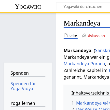
Yogawiki
Markandeya
Seite
Diskussion
Markandeya
: (
Sanskri
Markandeya war ein 
Markandeya Purana
, 
Zahlreiche Kapitel im
Spenden
genannt. Markandeya 
Spenden für
Yoga Vidya
Inhaltsverzeichnis
1
Markandeya मार्
Yoga lernen
2
Der Weise Mark