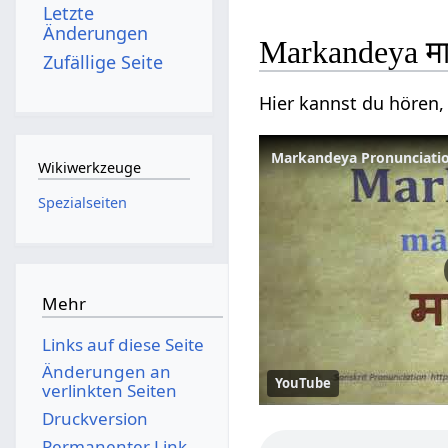
Letzte
Änderungen
Markandeya मा
Zufällige Seite
Hier kannst du hören,
Markandeya Pronunciation 
Wikiwerkzeuge
Spezialseiten
Mehr
Links auf diese Seite
Änderungen an
YouTube
verlinkten Seiten
Druckversion
Permanenter Link