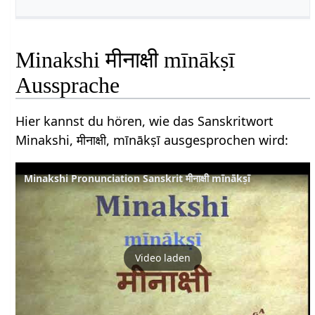
Minakshi मीनाक्षी mīnākṣī
Aussprache
Hier kannst du hören, wie das Sanskritwort
Minakshi, मीनाक्षी, mīnākṣī ausgesprochen wird:
Minakshi Pronunciation Sanskrit मीनाक्षी mīnākṣī
Video laden