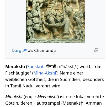
Durga
als Chamunda
Minakshi
(
Sanskrit
: मीनाक्षी mīnākṣī
f.
) wörtl.: "die
Fischäugige" (
Mina
-
Akshi
); Name einer
weiblichen Gottheit, die in Südindien, besonders
in Tamil Nadu, verehrt wird.
Minakshi
(engl.:
Meenakshi
) ist eine lokal verehrte
Göttin, deren Haupttempel (Meenakshi Amman