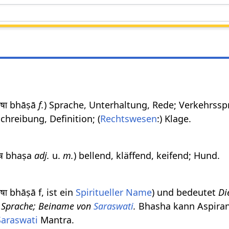
भाषा bhāṣā
f.
) Sprache, Unterhaltung, Rede; Verkehrssp
reibung, Definition; (
Rechtswesen
:) Klage.
भष bhaṣa
adj.
u.
m.
) bellend, kläffend, keifend; Hund.
षा bhāṣā f, ist ein
Spiritueller Name
) und bedeutet
D
er Sprache; Beiname von
Saraswati
.
Bhasha kann Aspira
Saraswati
Mantra.