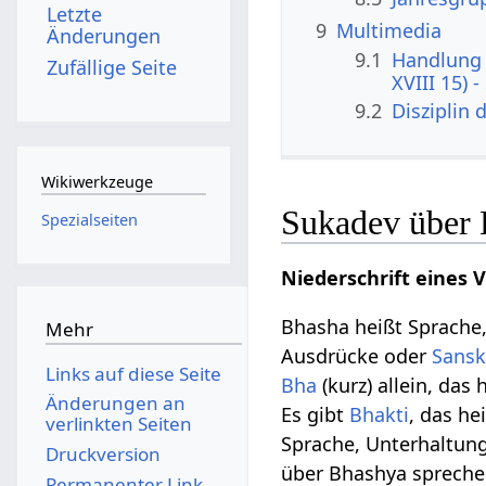
Letzte
9
Multimedia
Änderungen
9.1
Handlung 
Zufällige Seite
XVIII 15) 
9.2
Disziplin
Wikiwerkzeuge
Sukadev über
Spezialseiten
Niederschrift eines 
Bhasha heißt Sprache,
Mehr
Ausdrücke oder
Sansk
Links auf diese Seite
Bha
(kurz) allein, das
Änderungen an
Es gibt
Bhakti
, das he
verlinkten Seiten
Sprache, Unterhaltu
Druckversion
über Bhashya spreche 
Permanenter Link