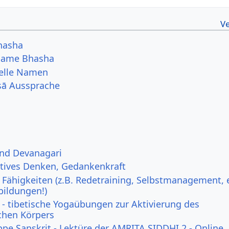
hasha
 Name Bhasha
uelle Namen
ṣā Aussprache
und Devanagari
itives Denken, Gedankenkraft
 Fähigkeiten (z.B. Redetraining, Selbstmanagement, e
bildungen!)
- tibetische Yogaübungen zur Aktivierung des
ichen Körpers
ppe Sanskrit - Lektüre der AMRITA SIDDHI 2 - Online