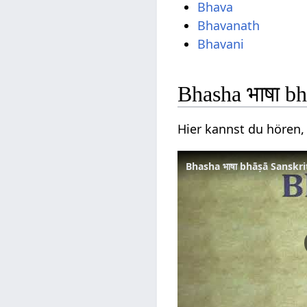
Bhava
Bhavanath
Bhavani
Bhasha भाषा b
Hier kannst du hören,
Bhasha भाषा bhāṣā Sanskr