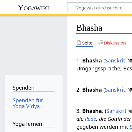
Yogawiki
Bhasha
Seite
Diskussion
1.
Bhasha
(
Sanskrit
: 
Umgangssprache; Besch
Spenden
2.
Bhasha
(
Sanskrit
: 
Spenden für
Yoga Vidya
3.
Bhasha
, (
Sanskrit
भा
die
Rede
; die Göttin d
Yoga lernen
gegeben werden mit