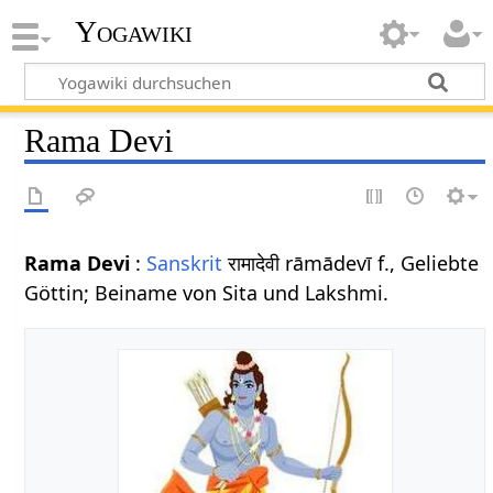
Yogawiki
Rama Devi
Rama Devi
:
Sanskrit
रामादेवी rāmādevī f., Geliebte
Göttin; Beiname von Sita und Lakshmi.