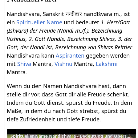
Nandishvara, Sanskrit नन्दीश्वर nandīśvara m., ist
ein
Spiritueller Name
und bedeutet
1. Herr/Gott
(Ishvara) der Freude (Nandi m./f.), Bezeichnung
Vishnus, 2. Gott Nandis, Bezeichnung Shivas, 3. der
Gott, der Nandi ist, Bezeichnung von Shivas Reittier.
Nandishvara kann
Aspiranten
gegeben werden
mit
Shiva
Mantra,
Vishnu
Mantra,
Lakshmi
Mantra.
Wenn du den Namen Nandishvara hast, dann
stelle dir vor, dass Gott dir alle Freude schenkt.
Indem du Gott dienst, spürst du Freude. In dem
Maße, in dem du nach Gott strebst, spürst du
tiefe Zufriedenheit und tiefe Freude.
Spiritueller Name Nandishvara - Bedeutung und Übersetzung aus dem Sanskrit