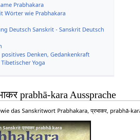
 Name Prabhakara
it Wörter wie Prabhakara
g Deutsch Sanskrit - Sanskrit Deutsch
n
, positives Denken, Gedankenkraft
 Tibetischer Yoga
रभाकर prabhā-kara Aussprache
 wie das Sanskritwort Prabhakara, प्रभाकर, prabhā-ka
 Sanskrit प्रभाकर prabhā kara