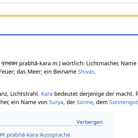
: प्रभाकर prabhā-kara
m.
) wörtlich: Lichtmacher, Name
 Feuer; das Meer; ein Beiname
Shivas
.
anz, Lichtstrahl.
Kara
bedeutet derjenige der macht. 
cher, ein Name von
Surya
, der
Sonne
, dem
Sonnengot
ाकर prabhā-kara Aussprache