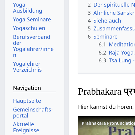
Yoga
2
Der spirituelle
Ausbildung
3
Ähnliche Sanskr
Yoga Seminare
4
Siehe auch
Yogaschulen
5
Zusammenfassun
6
Seminare
Berufsverband
der
6.1
Meditatio
Yogalehrer/inne
6.2
Raja Yoga
n
6.3
Tsa Lung -
Yogalehrer
Verzeichnis
Navigation
Prabhakara प्
Hauptseite
Hier kannst du hören,
Gemeinschafts­
portal
Prabhakara Pronunciation
Aktuelle
Ereignisse