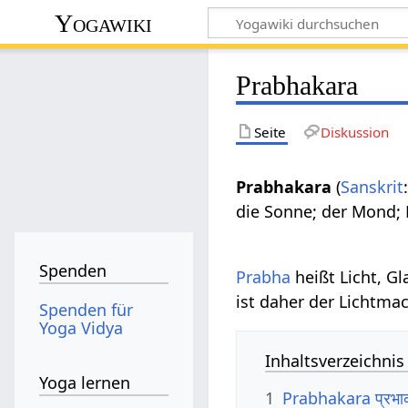
Yogawiki
Prabhakara
Seite
Diskussion
Prabhakara
(
Sanskrit
die Sonne; der Mond;
Spenden
Prabha
heißt Licht, Gl
ist daher der Lichtma
Spenden für
Yoga Vidya
Inhaltsverzeichnis
Yoga lernen
1
Prabhakara प्रभ