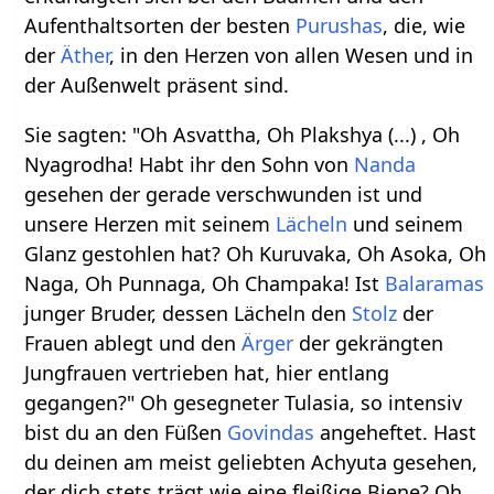
Aufenthaltsorten der besten
Purushas
, die, wie
der
Äther
, in den Herzen von allen Wesen und in
der Außenwelt präsent sind.
Sie sagten: "Oh Asvattha, Oh Plakshya (...) , Oh
Nyagrodha! Habt ihr den Sohn von
Nanda
gesehen der gerade verschwunden ist und
unsere Herzen mit seinem
Lächeln
und seinem
Glanz gestohlen hat? Oh Kuruvaka, Oh Asoka, Oh
Naga, Oh Punnaga, Oh Champaka! Ist
Balaramas
junger Bruder, dessen Lächeln den
Stolz
der
Frauen ablegt und den
Ärger
der gekrängten
Jungfrauen vertrieben hat, hier entlang
gegangen?" Oh gesegneter Tulasia, so intensiv
bist du an den Füßen
Govindas
angeheftet. Hast
du deinen am meist geliebten Achyuta gesehen,
der dich stets trägt wie eine fleißige Biene? Oh