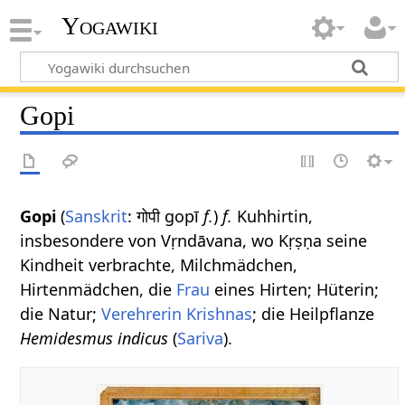
Yogawiki
Gopi
Gopi
(
Sanskrit
: गोपी gopī
f.
)
f.
Kuhhirtin,
insbesondere von Vṛndāvana, wo Kṛṣṇa seine
Kindheit verbrachte, Milchmädchen,
Hirtenmädchen, die
Frau
eines Hirten; Hüterin;
die Natur;
Verehrerin
Krishnas
; die Heilpflanze
Hemidesmus indicus
(
Sariva
).