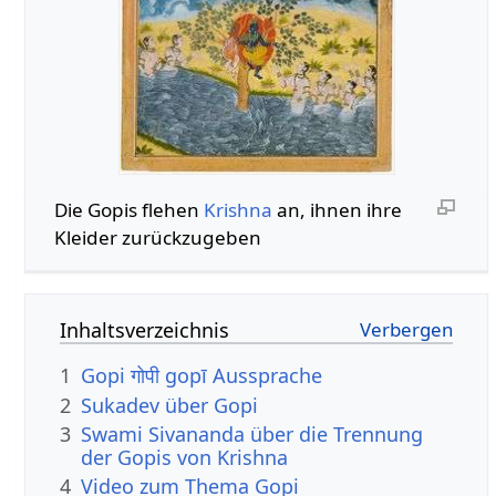
Die Gopis flehen
Krishna
an, ihnen ihre
Kleider zurückzugeben
Inhaltsverzeichnis
1
Gopi गोपी gopī Aussprache
2
Sukadev über Gopi
3
Swami Sivananda über die Trennung
der Gopis von Krishna
4
Video zum Thema Gopi