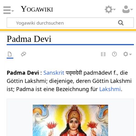
Yogawiki
Padma Devi
Padma Devi
:
Sanskrit
पद्मादेवी padmādevī f., die
Göttin Lakshmi; diejenige, deren Göttin Lakshmi
ist; Padma ist eine Bezeichnung für
Lakshmi
.