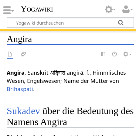
Yogawiki
Angira
Angira
, Sanskrit अङ्गिरा aṅgirā, f., Himmlisches
Wesen, Engelswesen; Name der Mutter von
Brihaspati
.
Sukadev
über die Bedeutung des
Namens Angira