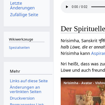
Letzte
Änderungen
Zufällige Seite
Der Spirituel
Wikiwerkzeuge
Nrisimha, Sanskrit नृस
halb Löwe, die er anna
Spezialseiten
Nrisimha kann
Aspira
Nri heißt, dass was z
Löwe und auch freundl
Mehr
Links auf diese Seite
Änderungen an
verlinkten Seiten
Druckversion
Permanenter Link