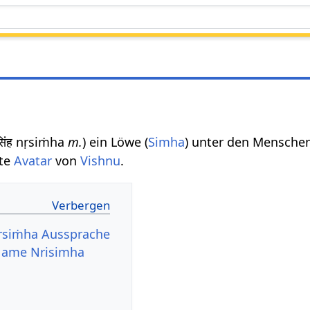
ृसिंह nṛsiṁha
m.
) ein Löwe (
Simha
) unter den Menschen
rte
Avatar
von
Vishnu
.
 nṛsiṁha Aussprache
 Name Nrisimha