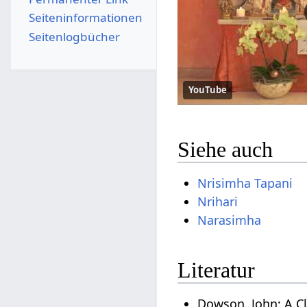
Seiten­­informationen
Seitenlogbücher
YouTube
Siehe auch
Nrisimha Tapani
Nrihari
Narasimha
Literatur
Dowson, John: A Cl