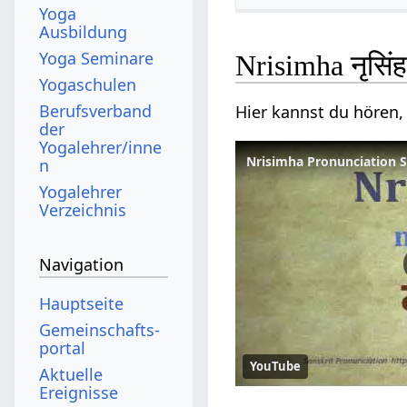
Yoga
Ausbildung
Yoga Seminare
Nrisimha नृसिं
Yogaschulen
Berufsverband
Hier kannst du hören,
der
Yogalehrer/inne
Nrisimha Pronunciation Sa
n
Yogalehrer
Verzeichnis
Navigation
Hauptseite
Gemeinschafts­
portal
YouTube
Aktuelle
Ereignisse