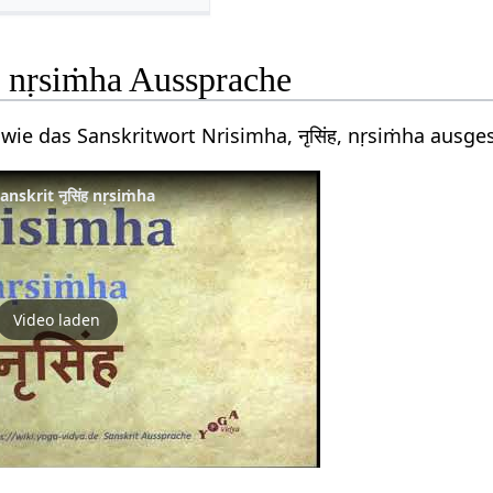
ह nṛsiṁha Aussprache
 wie das Sanskritwort Nrisimha, नृसिंह, nṛsiṁha ausge
nskrit नृसिंह nṛsiṁha
Video laden