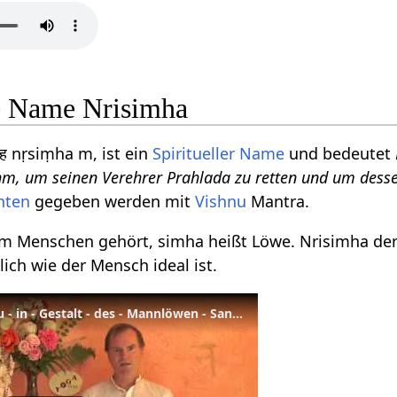
le Name Nrisimha
िंह nṛsiṃha m, ist ein
Spiritueller Name
und bedeutet
hm, um seinen Verehrer Prahlada zu retten und um dess
nten
gegeben werden mit
Vishnu
Mantra.
um Menschen gehört, simha heißt Löwe. Nrisimha der 
ich wie der Mensch ideal ist.
Nrisimha - Avatar - Vishnu - in - Gestalt - des - Mannlöwen - Sanskrit Wörterbuch