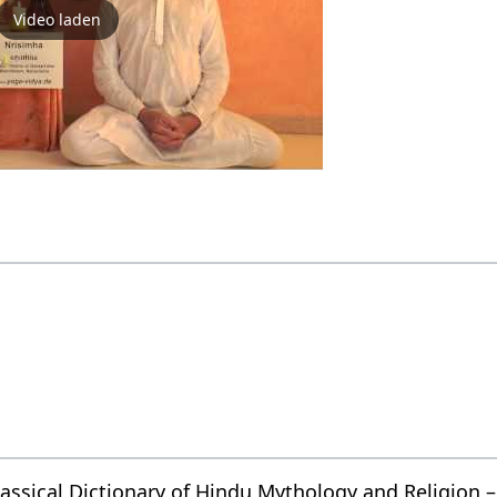
Video laden
assical Dictionary of Hindu Mythology and Religion –