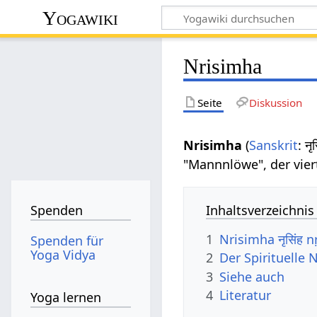
Yogawiki
Nrisimha
Seite
Diskussion
Nrisimha
(
Sanskrit
: न
"Mannnlöwe", der vie
Inhaltsverzeichnis
Spenden
1
Nrisimha नृसिंह
Spenden für
Yoga Vidya
2
Der Spirituelle
3
Siehe auch
4
Literatur
Yoga lernen