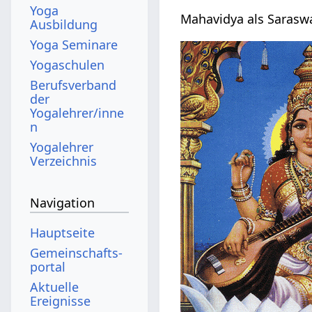
Yoga
Mahavidya als Saraswa
Ausbildung
Yoga Seminare
Yogaschulen
Berufsverband
der
Yogalehrer/inne
n
Yogalehrer
Verzeichnis
Navigation
Hauptseite
Gemeinschafts­
portal
Aktuelle
Ereignisse