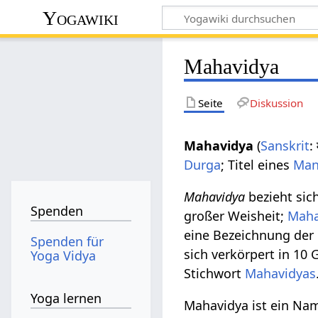
Yogawiki
Mahavidya
Seite
Diskussion
Mahavidya
(
Sanskrit
:
Durga
; Titel eines
Man
Mahavidya
bezieht sic
Spenden
großer Weisheit;
Mah
eine Bezeichnung der 
Spenden für
sich verkörpert in 10 
Yoga Vidya
Stichwort
Mahavidyas
Yoga lernen
Mahavidya ist ein Na