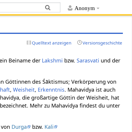
Anonym
Quelltext anzeigen
Versionsgeschichte
; ein Beiname der
Lakshmi
bzw.
Sarasvati
und der
ehn Göttinnen des Śāktismus; Verkörperung von
haft
,
Weisheit
,
Erkenntnis
. Mahavidya ist auch
avidya, die großartige Göttin der Weisheit, hat
 bezeichnet. Mehr zu Mahavidya findest du unter
 von
Durga
bzw.
Kali