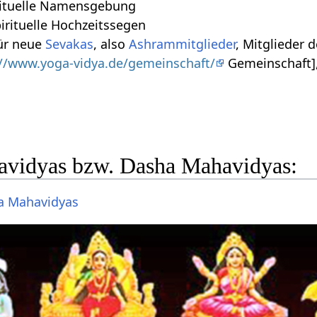
rituelle Namensgebung
irituelle Hochzeitssegen
ür neue
Sevakas
, also
Ashrammitglieder
, Mitglieder d
://www.yoga-vidya.de/gemeinschaft/
Gemeinschaft]
vidyas bzw. Dasha Mahavidyas:
a Mahavidyas