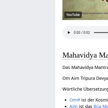
YouTube
Mahavidya Ma
Das Mahavidya Mantra
Om Aim Tripura Devya
Wörtliche Übersetzun
Om
ist der Kosm
Aim
ist das
Bija M