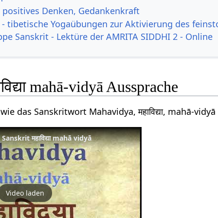
, positives Denken, Gedankenkraft
- tibetische Yogaübungen zur Aktivierung des feinst
ppe Sanskrit - Lektüre der AMRITA SIDDHI 2 - Online
विद्या mahā-vidyā Aussprache
wie das Sanskritwort Mahavidya, महाविद्या, mahā-vidy
anskrit महाविद्या mahā vidyā
Video laden