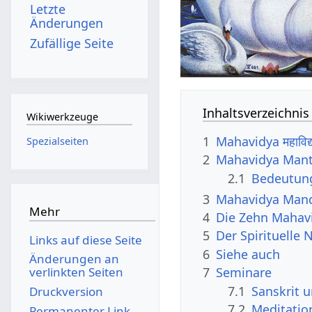
Letzte
Änderungen
Zufällige Seite
Inhaltsverzeichnis
Wikiwerkzeuge
1
Mahavidya महावि
Spezialseiten
2
Mahavidya Mant
2.1
Bedeutung
3
Mahavidya Mand
Mehr
4
Die Zehn Mahav
5
Der Spirituelle
Links auf diese Seite
6
Siehe auch
Änderungen an
7
Seminare
verlinkten Seiten
7.1
Sanskrit 
Druckversion
7.2
Meditatio
Permanenter Link