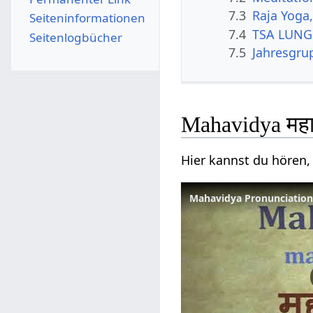
7.3
Raja Yoga
Seiten­­informationen
7.4
TSA LUNG 
Seitenlogbücher
7.5
Jahresgru
Mahavidya महा
Hier kannst du hören, 
Mahavidya Pronunciation S