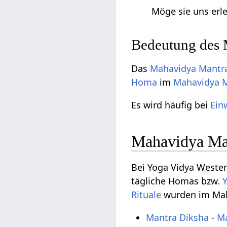
Möge sie uns erl
Bedeutung des 
Das
Mahavidya Mantr
Homa
im
Mahavidya M
Es wird häufig bei
Ein
Mahavidya Ma
Bei Yoga Vidya Weste
tägliche Homas bzw.
Rituale
wurden im Ma
Mantra Diksha
-
M