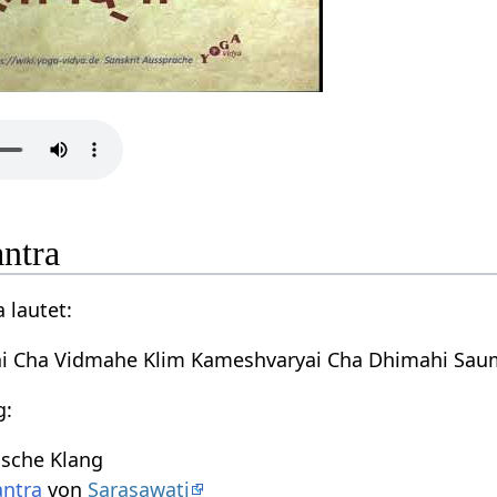
ntra
 lautet:
i Cha Vidmahe Klim Kameshvaryai Cha Dhimahi Sau
g:
ische Klang
antra
von
Sarasawati