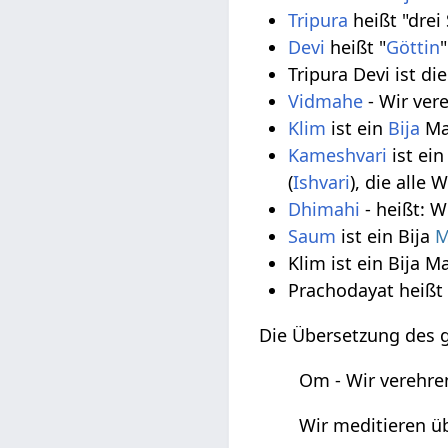
Tripura
heißt "drei
Devi
heißt "
Göttin
"
Tripura Devi ist di
Vidmahe
- Wir ver
Klim
ist ein
Bija
Ma
Kameshvari
ist ei
(
Ishvari
), die alle 
Dhimahi
- heißt: W
Saum
ist ein Bija
M
Klim ist ein Bija M
Prachodayat heißt 
Die Übersetzung des 
Om - Wir verehren
Wir meditieren üb