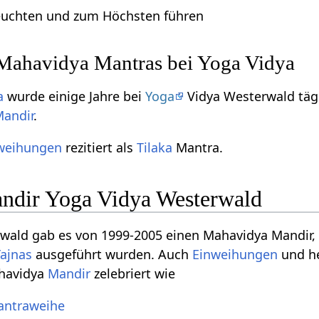
euchten und zum Höchsten führen
Mahavidya Mantras bei Yoga Vidya
a
wurde einige Jahre bei
Yoga
Vidya Westerwald tägl
andir
.
weihungen
rezitiert als
Tilaka
Mantra.
ndir Yoga Vidya Westerwald
rwald gab es von 1999-2005 einen Mahavidya Mandir,
Yajnas
ausgeführt wurden. Auch
Einweihungen
und he
havidya
Mandir
zelebriert wie
antraweihe