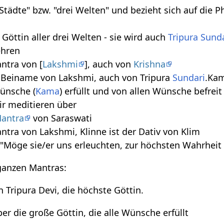
 Städte" bzw. "drei Welten" und bezieht sich auf die 
e Göttin aller drei Welten - sie wird auch
Tripura Sund
ehren
ntra von [
Lakshmi
], auch von
Krishna
n Beiname von Lakshmi, auch von Tripura
Sundari
.Kam
Wünsche (
Kama
) erfüllt und von allen Wünsche befreit
ir meditieren über
antra
von Saraswati
antra von Lakshmi, Klinne ist der Dativ von Klim
"Möge sie/er uns erleuchten, zur höchsten Wahrheit
ganzen Mantras:
 Tripura Devi, die höchste Göttin.
er die große Göttin, die alle Wünsche erfüllt