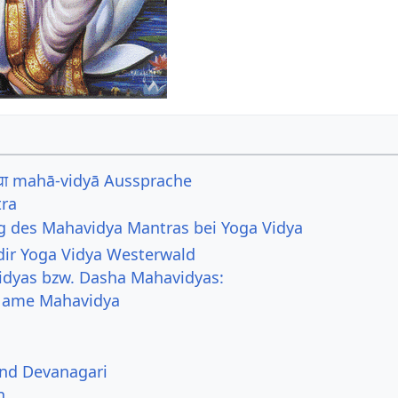
द्या mahā-vidyā Aussprache
ra
 des Mahavidya Mantras bei Yoga Vidya
ir Yoga Vidya Westerwald
idyas bzw. Dasha Mahavidyas:
 Name Mahavidya
und Devanagari
n