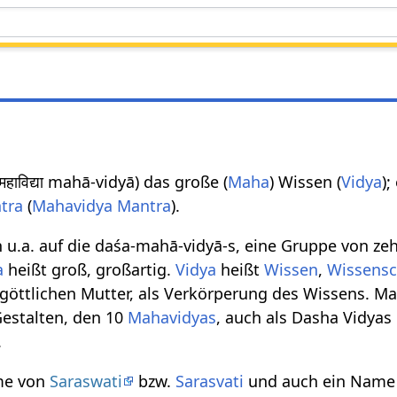
 महाविद्या mahā-vidyā) das große (
Maha
) Wissen (
Vidya
)
tra
(
Mahavidya Mantra
).
h u.a. auf die daśa-mahā-vidyā-s, eine Gruppe von z
a
heißt groß, großartig.
Vidya
heißt
Wissen
,
Wissensc
göttlichen Mutter, als Verkörperung des Wissens. Mah
Gestalten, den 10
Mahavidyas
, auch als Dasha Vidyas
.
me von
Saraswati
bzw.
Sarasvati
und auch ein Name