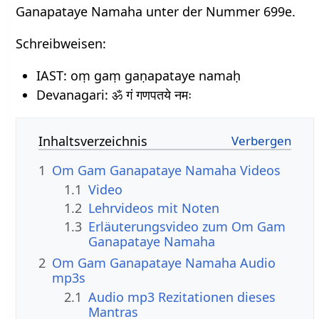
Ganapataye Namaha unter der Nummer 699e.
Schreibweisen:
IAST: oṃ gaṃ gaṇapataye namaḥ
Devanagari: ॐ गं गणपतये नमः
Inhaltsverzeichnis
1
Om Gam Ganapataye Namaha Videos
1.1
Video
1.2
Lehrvideos mit Noten
1.3
Erläuterungsvideo zum Om Gam
Ganapataye Namaha
2
Om Gam Ganapataye Namaha Audio
mp3s
2.1
Audio mp3 Rezitationen dieses
Mantras