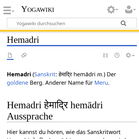
Yogawiki
Hemadri
Hemadri
(
Sanskrit
: हेमाद्रि hemādri
m.
) Der
goldene
Berg. Anderer Name für
Meru
.
Hemadri हेमाद्रि hemādri
Aussprache
Hier kannst du hören, wie das Sanskritwort