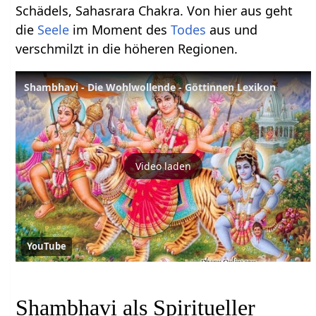
Schädels, Sahasrara Chakra. Von hier aus geht
die
Seele
im Moment des
Todes
aus und
verschmilzt in die höheren Regionen.
Shambhavi - Die Wohlwollende - Göttinnen Lexikon
Video laden
YouTube
Shambhavi als Spiritueller