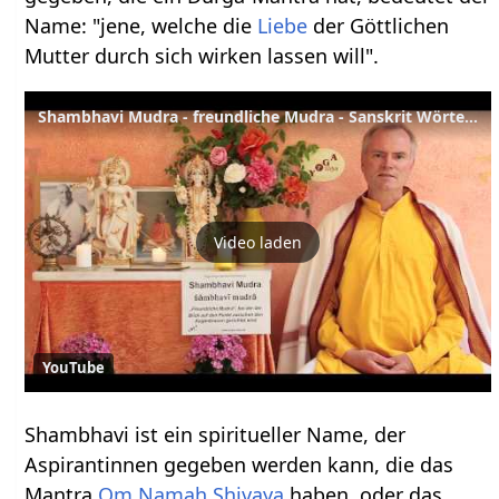
Name: "jene, welche die
Liebe
der Göttlichen
Mutter durch sich wirken lassen will".
Shambhavi Mudra - freundliche Mudra - Sanskrit Wörterbuch
Video laden
YouTube
Shambhavi ist ein spiritueller Name, der
Aspirantinnen gegeben werden kann, die das
Mantra
Om Namah Shivaya
haben, oder das