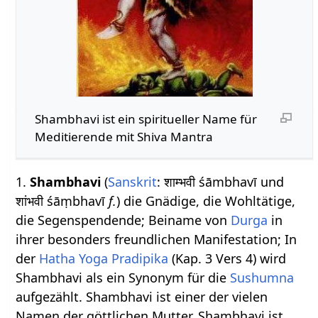
Shambhavi ist ein spiritueller Name für
Meditierende mit Shiva Mantra
1.
Shambhavi
(
Sanskrit
: शाम्भवी śāmbhavī und
शांभवी śāṃbhavī
f.
) die Gnädige, die Wohltätige,
die Segenspendende; Beiname von
Durga
in
ihrer besonders freundlichen Manifestation; In
der
Hatha Yoga Pradipika
(Kap. 3 Vers 4) wird
Shambhavi als ein Synonym für die
Sushumna
aufgezählt. Shambhavi ist einer der vielen
Namen der göttlichen Mutter. Shambhavi ist