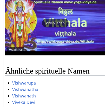
Video laden
YouTube
Ähnliche spirituelle Namen
Vishwarupa
Vishwanatha
Vishwanath
Viveka Devi