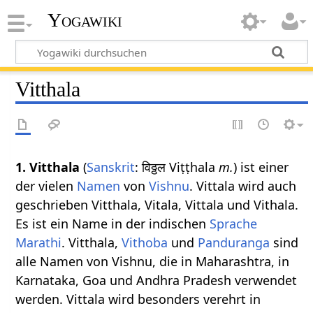
Yogawiki
Vitthala
1. Vitthala
(
Sanskrit
: विठ्ठल Viṭṭhala
m.
) ist einer
der vielen
Namen
von
Vishnu
. Vittala wird auch
geschrieben Vitthala, Vitala, Vittala und Vithala.
Es ist ein Name in der indischen
Sprache
Marathi
. Vitthala,
Vithoba
und
Panduranga
sind
alle Namen von Vishnu, die in Maharashtra, in
Karnataka, Goa und Andhra Pradesh verwendet
werden. Vittala wird besonders verehrt in