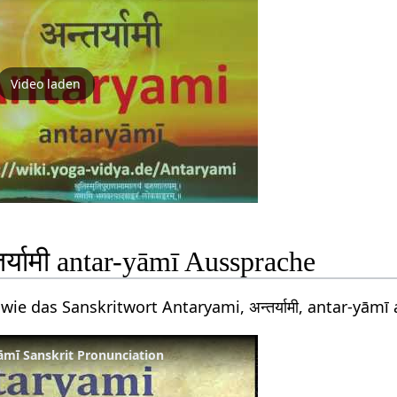
Video laden
र्यामी antar-yāmī Aussprache
wie das Sanskritwort Antaryami, अन्तर्यामी, antar-yām
 yāmī Sanskrit Pronunciation