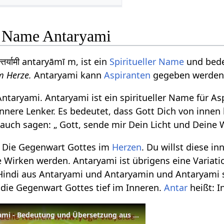
le Name Antaryami
तर्यामी antaryāmī m, ist ein
Spiritueller Name
und bed
m Herze.
Antaryami kann
Aspiranten
gegeben werden
ntaryami. Antaryami ist ein spiritueller Name für As
nnere Lenker. Es bedeutet, dass Gott Dich von innen 
auch sagen: „ Gott, sende mir Dein Licht und Deine W
: Die Gegenwart Gottes im
Herzen
. Du willst diese i
he Wirken werden. Antaryami ist übrigens eine Varia
 Hindi aus Antaryami und Antaryamin und Antaryami 
 die Gegenwart Gottes tief im Inneren.
Antar
heißt: 
Spiritueller Name Antaryami - Bedeutung und Übersetzung aus dem Sanskrit