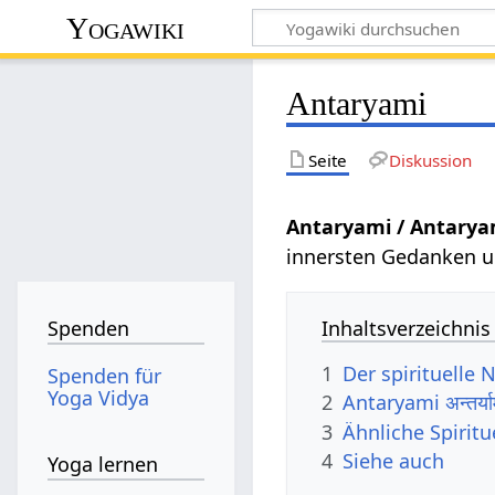
Yogawiki
Antaryami
Seite
Diskussion
Antaryami / Antarya
innersten Gedanken u
Inhaltsverzeichnis
Spenden
1
Der spirituelle
Spenden für
Yoga Vidya
2
Antaryami अन्तर्
3
Ähnliche Spirit
4
Siehe auch
Yoga lernen