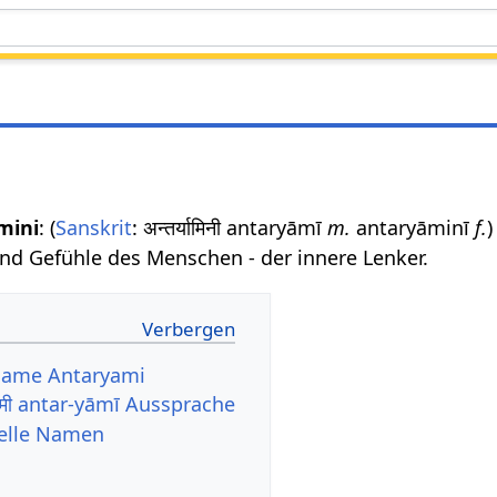
mini
: (
Sanskrit
: अन्तर्यामिनी antaryāmī
m.
antaryāminī
f.
)
nd Gefühle des Menschen - der innere Lenker.
 Name Antaryami
यामी antar-yāmī Aussprache
uelle Namen