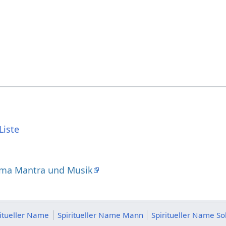
Liste
ma Mantra und Musik
ritueller Name
Spiritueller Name Mann
Spiritueller Name S