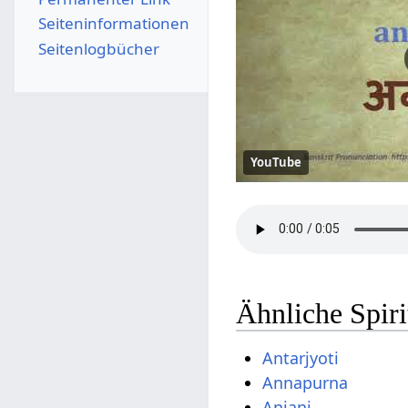
Seiten­­informationen
Seitenlogbücher
YouTube
Ähnliche Spir
Antarjyoti
Annapurna
Anjani