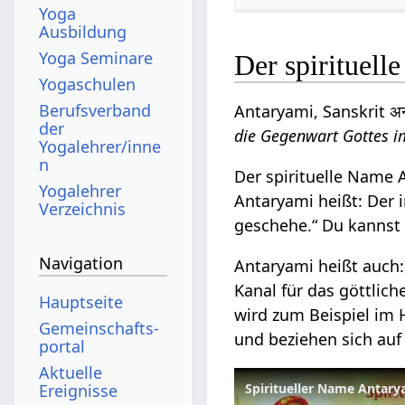
Yoga
Ausbildung
Yoga Seminare
Der spirituel
Yogaschulen
Berufsverband
Antaryami, Sanskrit अन्
der
die Gegenwart Gottes i
Yogalehrer/inne
n
Der spirituelle Name A
Yogalehrer
Antaryami heißt: Der i
Verzeichnis
geschehe.“ Du kannst 
Navigation
Antaryami heißt auch
Kanal für das göttlic
Hauptseite
wird zum Beispiel im
Gemeinschafts­
und beziehen sich auf
portal
Aktuelle
Ereignisse