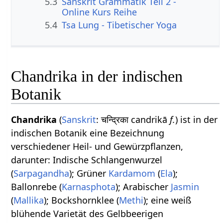
5.3
Sanskrit Grammatik Teil 2 -
Online Kurs Reihe
5.4
Tsa Lung - Tibetischer Yoga
Chandrika in der indischen
Botanik
Chandrika
(
Sanskrit
: चन्द्रिका candrikā
f.
) ist in der
indischen Botanik eine Bezeichnung
verschiedener Heil- und Gewürzpflanzen,
darunter: Indische Schlangenwurzel
(
Sarpagandha
); Grüner
Kardamom
(
Ela
);
Ballonrebe (
Karnasphota
); Arabischer
Jasmin
(
Mallika
); Bockshornklee (
Methi
); eine weiß
blühende Varietät des Gelbbeerigen