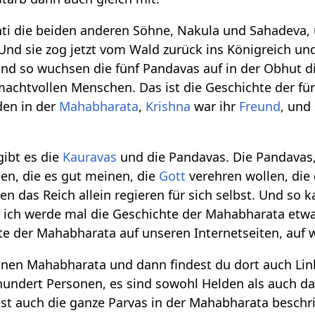
ti die beiden anderen Söhne, Nakula und Sahadeva, un
Und sie zog jetzt vom Wald zurück ins Königreich un
nd so wuchsen die fünf Pandavas auf in der Obhut d
achtvollen Menschen. Das ist die Geschichte der fü
den in der
Mahabharata
,
Krishna
war ihr
Freund
, und
gibt es die
Kauravas
und die Pandavas. Die Pandavas
en, die es gut meinen, die
Gott
verehren wollen, die 
n das Reich allein regieren für sich selbst. Und so
 ich werde mal die Geschichte der Mahabharata etwas
te der Mahabharata auf unseren Internetseiten, auf
einen Mahabharata und dann findest du dort auch Li
undert Personen, es sind sowohl Helden als auch da
dest auch die ganze Parvas in der Mahabharata besch