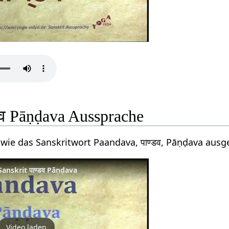
डव Pāṇḍava Aussprache
 wie das Sanskritwort Paandava, पाण्डव, Pāṇḍava aus
anskrit पाण्डव Pāṇḍava
Video laden