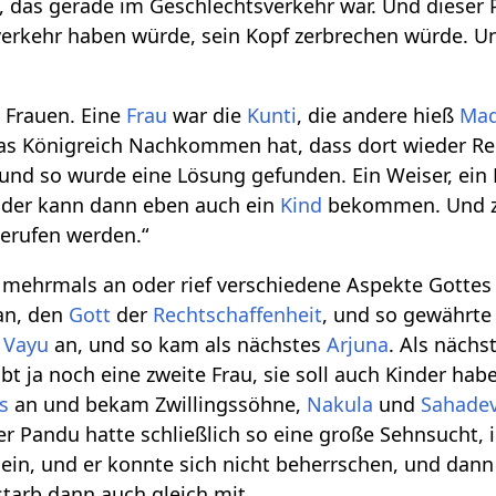
n, das gerade im Geschlechtsverkehr war. Und dieser
verkehr haben würde, sein Kopf zerbrechen würde. Un
 Frauen. Eine
Frau
war die
Kunti
, die andere hieß
Mad
das Königreich Nachkommen hat, dass dort wieder Re
nd so wurde eine Lösung gefunden. Ein Weiser, ein 
t, der kann dann eben auch ein
Kind
bekommen. Und zw
erufen werden.“
mehrmals an oder rief verschiedene Aspekte Gottes
n, den
Gott
der
Rechtschaffenheit
, und so gewährte
n
Vayu
an, und so kam als nächstes
Arjuna
. Als näch
gibt ja noch eine zweite Frau, sie soll auch Kinder 
s
an und bekam Zwillingssöhne,
Nakula
und
Sahade
der Pandu hatte schließlich so eine große Sehnsucht,
in, und er konnte sich nicht beherrschen, und dann p
 starb dann auch gleich mit.