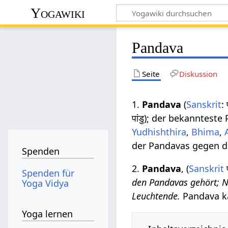
Yogawiki
Pandava
Seite
Diskussion
1.
Pandava
(
Sanskrit
:
पांडु); der bekannteste
Yudhishthira
,
Bhima
,
der Pandavas gegen 
Spenden
2.
Pandava
, (
Sanskrit
Spenden für
den Pandavas gehört; 
Yoga Vidya
Leuchtende.
Pandava 
Yoga lernen