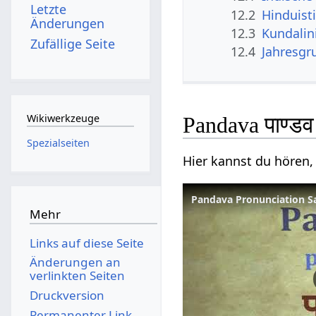
Letzte
12.2
Hinduist
Änderungen
12.3
Kundalin
Zufällige Seite
12.4
Jahresgr
Wikiwerkzeuge
Pandava पाण्ड
Spezialseiten
Hier kannst du hören,
Pandava Pronunciation San
Mehr
Links auf diese Seite
Änderungen an
verlinkten Seiten
Druckversion
Permanenter Link