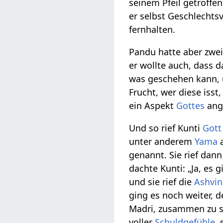
seinem Pfeil getroffe
er selbst Geschlechts
fernhalten.
Pandu hatte aber zwei
er wollte auch, dass 
was geschehen kann, u
Frucht, wer diese iss
ein Aspekt
Gottes
ang
Und so rief Kunti
Gott
unter anderem
Yama
a
genannt. Sie rief dan
dachte Kunti: „Ja, es 
und sie rief die
Ashvin
ging es noch weiter, 
Madri, zusammen zu se
voller
Schuldgefühle
,