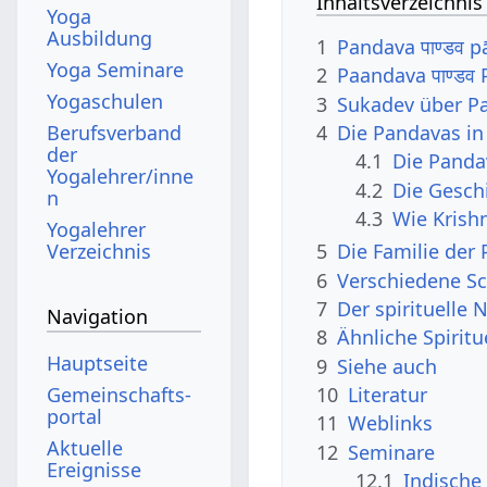
Inhaltsverzeichnis
Yoga
Ausbildung
1
Pandava पाण्डव 
Yoga Seminare
2
Paandava पाण्डव
Yogaschulen
3
Sukadev über P
Berufsverband
4
Die Pandavas i
der
4.1
Die Panda
Yogalehrer/inne
4.2
Die Gesch
n
4.3
Wie Krish
Yogalehrer
Verzeichnis
5
Die Familie der
6
Verschiedene Sc
7
Der spirituelle
Navigation
8
Ähnliche Spirit
Hauptseite
9
Siehe auch
Gemeinschafts­
10
Literatur
portal
11
Weblinks
Aktuelle
12
Seminare
Ereignisse
12.1
Indische 