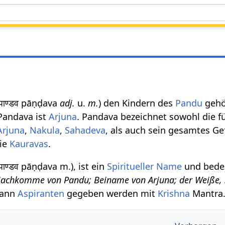
 पाण्‍डव pāṇḍava
adj.
u.
m.
) den Kindern des
Pandu
gehö
 Pandava ist
Arjuna
. Pandava bezeichnet sowohl die f
Arjuna
,
Nakula
,
Sahadeva
, als auch sein gesamtes G
die
Kauravas
.
पाण्डव pāṇḍava m.), ist ein
Spiritueller Name
und bede
Nachkomme von Pandu; Beiname von Arjuna; der Weiße, 
kann
Aspiranten
gegeben werden mit
Krishna
Mantra