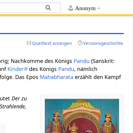
Anonym
Quelltext anzeigen
Versionsgeschichte
rig; Nachkomme des Königs
Pandu
(Sanskrit:
ünf
Kinder
des Königs
Pandu
, nämlich
efolge. Das Epos
Mahabharata
erzählt den Kampf
utet
Der zu
Strahlende,
.