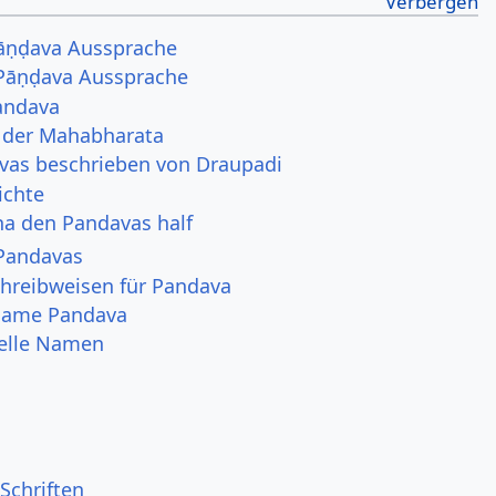
pāṇḍava Aussprache
 Pāṇḍava Aussprache
andava
n der Mahabharata
vas beschrieben von Draupadi
ichte
na den Pandavas half
 Pandavas
hreibweisen für Pandava
 Name Pandava
uelle Namen
Schriften