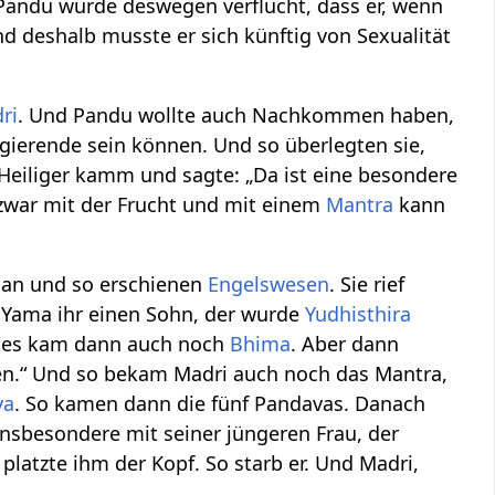
 Pandu wurde deswegen verflucht, dass er, wenn
d deshalb musste er sich künftig von Sexualität
ri
. Und Pandu wollte auch Nachkommen haben,
gierende sein können. Und so überlegten sie,
Heiliger kamm und sagte: „Da ist eine besondere
ar mit der Frucht und mit einem
Mantra
kann
 an und so erschienen
Engelswesen
. Sie rief
 Yama ihr einen Sohn, der wurde
Yudhisthira
stes kam dann auch noch
Bhima
. Aber dann
haben.“ Und so bekam Madri auch noch das Mantra,
va
. So kamen dann die fünf Pandavas. Danach
 insbesondere mit seiner jüngeren Frau, der
latzte ihm der Kopf. So starb er. Und Madri,