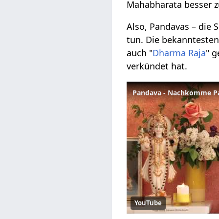
Mahabharata besser zu
Also, Pandavas – die 
tun. Die bekanntesten
auch "
Dharma
Raja
" g
verkündet hat.
Pandava - Nachkomme Pa
YouTube