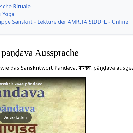
ische Rituale
i Yoga
uppe Sanskrit - Lektüre der AMRITA SIDDHI - Online
व pāṇḍava Aussprache
 wie das Sanskritwort Pandava, पाण्डव, pāṇḍava ausge
skrit पाण्‍डव pāṇḍava
Video laden