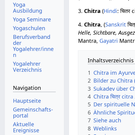
Yoga
Ausbildung
3.
Chitra
(
Hindi
: चितर 
Yoga Seminare
4.
Chitra
, (
Sanskrit
चित्
Yogaschulen
Helle, Sichtbare, Ausge
Berufsverband
Mantra,
Gayatri
Mantr
der
Yogalehrer/inne
n
Inhaltsverzeichnis
Yogalehrer
Verzeichnis
1
Chitra im Ayurv
2
Bilder zu Chitra 
Navigation
3
Sukadev über Ch
4
Chitra चित्र cit
Hauptseite
5
Der spirituelle 
Gemeinschafts­
6
Ähnliche Spirit
portal
7
Siehe auch
Aktuelle
8
Weblinks
Ereignisse