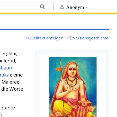
Anonym
Quelltext anzeigen
Versionsgeschichte
et; klar,
illernd,
abaum
traka
); eine
 Malerei;
 die Worte
oquinte
a
).