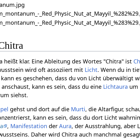
Chitra
ra heißt klar. Eine Ableitung des Wortes "Chitra" ist
Ch
usstsein wird oft assoziiert mit
Licht
. Wenn du in tie
ann es geschehen, dass du von Licht überwältigt w
n anschaust, kann es sein, dass du eine
Licht
aura
um 
rum siehst.
pel
gehst und dort auf die
Murti
, die Altarfigur, sch
onzentrierst, kann es sein, dass du dort Licht wahrni
na
,
Manifestation
der
Aura
, der Ausstrahlung, aber L
wusstseins. Daher wird Chitra auch manchmal gesagt,