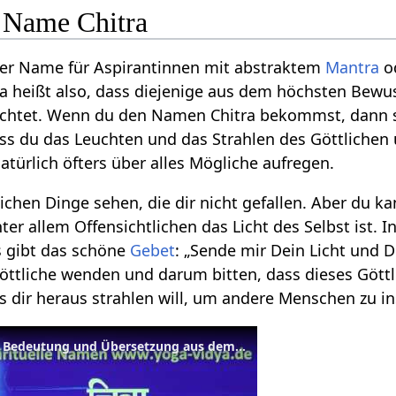
e Name Chitra
eller Name für Aspirantinnen mit abstraktem
Mantra
o
ra heißt also, dass diejenige aus dem höchsten Bewu
uchtet. Wenn du den Namen Chitra bekommst, dann sol
ass du das Leuchten und das Strahlen des Göttlichen
atürlich öfters über alles Mögliche aufregen.
ichen Dinge sehen, die dir nicht gefallen. Aber du k
ter allem Offensichtlichen das Licht des Selbst ist. 
Es gibt das schöne
Gebet
: „Sende mir Dein Licht und 
öttliche wenden und darum bitten, dass dieses Göttli
us dir heraus strahlen will, um andere Menschen zu in
Spiritueller Name Chitra - Bedeutung und Übersetzung aus dem Sanskrit