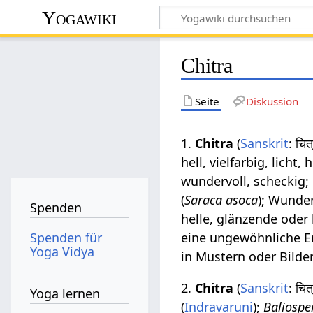
Yogawiki
Chitra
Seite
Diskussion
1.
Chitra
(
Sanskrit
: चि
hell, vielfarbig, licht
wundervoll, scheckig; 
(
Saraca asoca
); Wunde
Spenden
helle, glänzende oder 
Spenden für
eine ungewöhnliche Er
Yoga Vidya
in Mustern oder Bilde
2.
Chitra
(
Sanskrit
: चित
Yoga lernen
(
Indravaruni
);
Baliosp