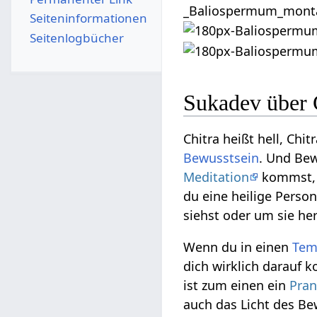
Seiten­­informationen
Seitenlogbücher
Sukadev über 
Chitra heißt hell, Chit
Bewusstsein
. Und Bew
Meditation
kommst, k
du eine heilige Perso
siehst oder um sie he
Wenn du in einen
Tem
dich wirklich darauf k
ist zum einen ein
Pra
auch das Licht des Be