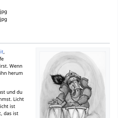
it
,
fe
irst. Wenn
ihn herum
aust und du
mmst. Licht
icht ist
 das ist