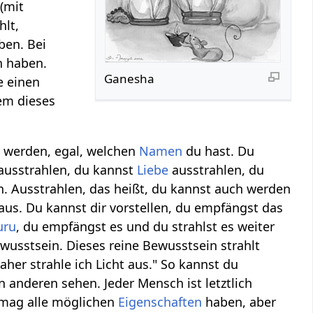
 (mit
hlt,
ben. Bei
n haben.
Ganesha
e einen
lem dieses
u werden, egal, welchen
Namen
du hast. Du
ausstrahlen, du kannst
Liebe
ausstrahlen, du
. Ausstrahlen, das heißt, du kannst auch werden
aus. Du kannst dir vorstellen, du empfängst das
uru
, du empfängst es und du strahlst es weiter
ewusstsein. Dieses reine Bewusstsein strahlt
er strahle ich Licht aus." So kannst du
 anderen sehen. Jeder Mensch ist letztlich
 mag alle möglichen
Eigenschaften
haben, aber