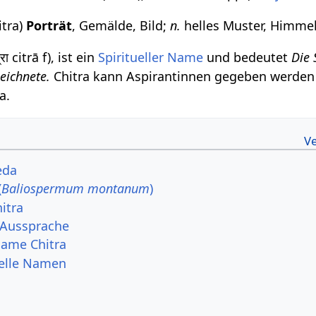
citra)
Porträt
, Gemälde, Bild;
n.
helles Muster, Himmel
रा citrā f), ist ein
Spiritueller Name
und bedeutet
Die 
zeichnete.
Chitra kann Aspirantinnen gegeben werde
a.
eda
(
Baliospermum montanum
)
itra
ra Aussprache
Name Chitra
uelle Namen