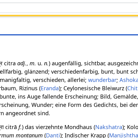
त्र citra
adj.
,
m.
u.
n.
) augenfällig, sichtbar, ausgezeichn
, hellfarbig, glänzend; verschiedenfarbig, bunt, bunt sch
manigfaltig, verschieden, allerlei;
wunderbar
;
Ashok
rbaum, Rizinus (
Eranda
); Ceylonesische Bleiwurz (
Chi
bunte, ins Auge fallende Erscheinung; Bild, Gemälde,
scheinung, Wunder; eine Form des Gedichts, bei der
rn angeordnet sind.
्रा citrā
f.
) das vierzehnte Mondhaus (
Nakshatra
); Kol
ermum montanum
(
Danti
); Indischer Krapp (
Manjishth