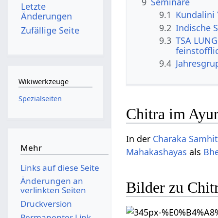
9
Seminare
Letzte
9.1
Kundalini
Änderungen
9.2
Indische S
Zufällige Seite
9.3
TSA LUNG 
feinstoffl
9.4
Jahresgru
Wikiwerkzeuge
Spezialseiten
Chitra im Ayu
In der
Charaka Samhi
Mehr
Mahakashayas
als
Bh
Links auf diese Seite
Änderungen an
Bilder zu Chitr
verlinkten Seiten
Druckversion
Permanenter Link