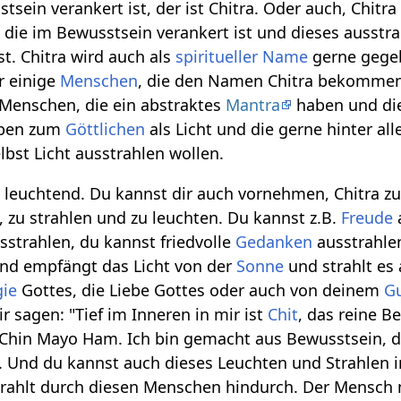
sein verankert ist, der ist Chitra. Oder auch, Chitra
 die im Bewusstsein verankert ist und dieses ausstra
st. Chitra wird auch als
spiritueller Name
gerne gege
r einige
Menschen
, die den Namen Chitra bekomme
Menschen, die ein abstraktes
Mantra
haben und di
aben zum
Göttlichen
als Licht und die gerne hinter al
lbst Licht ausstrahlen wollen.
d leuchtend. Du kannst dir auch vornehmen, Chitra z
 zu strahlen und zu leuchten. Du kannst z.B.
Freude
strahlen, du kannst friedvolle
Gedanken
ausstrahlen
ond empfängt das Licht von der
Sonne
und strahlt es 
gie
Gottes, die Liebe Gottes oder auch von deinem
G
r sagen: "Tief im Inneren in mir ist
Chit
, das reine B
Chin Mayo Ham. Ich bin gemacht aus Bewusstsein, dah
. Und du kannst auch dieses Leuchten und Strahlen in
strahlt durch diesen Menschen hindurch. Der Mensch