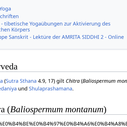
 Yoga
chriften
- tibetische Yogaübungen zur Aktivierung des
ichen Körpers
ppe Sanskrit - Lektüre der AMRITA SIDDHI 2 - Online
rveda
ta
(
Sutra Sthana
4.9, 17) gilt
Chitra
(
Baliospermum mo
edaniya
und
Shulaprashamana
.
a (
Baliospermum montanum
)