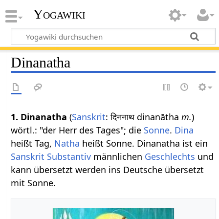
Yogawiki
Dinanatha
1. Dinanatha
(
Sanskrit
: दिननाथ dinanātha
m.
)
wörtl.: "der Herr des Tages"; die
Sonne
.
Dina
heißt Tag,
Natha
heißt Sonne. Dinanatha ist ein
Sanskrit Substantiv
männlichen
Geschlechts
und
kann übersetzt werden ins Deutsche übersetzt
mit Sonne.