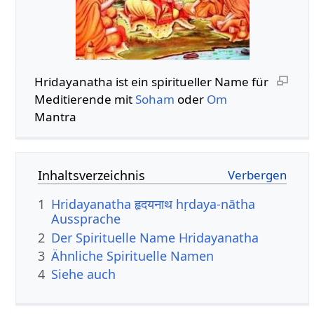
Hridayanatha ist ein spiritueller Name für
Meditierende mit
Soham
oder
Om
Mantra
Inhaltsverzeichnis
1
Hridayanatha हृदयनाथ hṛdaya-nātha
Aussprache
2
Der Spirituelle Name Hridayanatha
3
Ähnliche Spirituelle Namen
4
Siehe auch