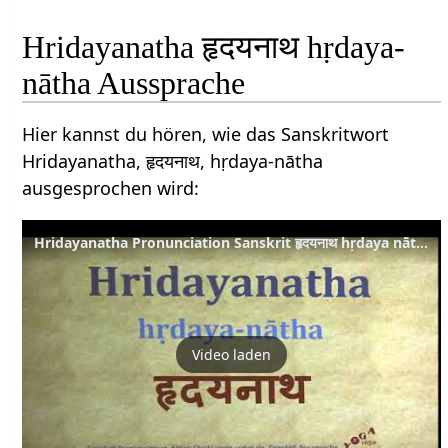
Hridayanatha हृदयनाथ hṛdaya-
nātha Aussprache
Hier kannst du hören, wie das Sanskritwort
Hridayanatha, हृदयनाथ, hṛdaya-nātha
ausgesprochen wird:
Hridayanatha Pronunciation Sanskrit हृदयनाथ hṛdaya nātha
Video laden