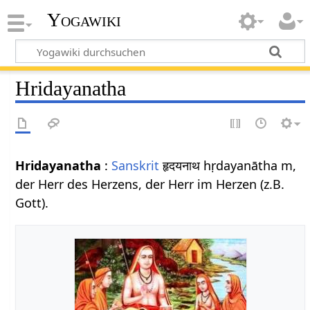
Yogawiki
Hridayanatha
Hridayanatha
:
Sanskrit
हृदयनाथ hṛdayanātha m,
der Herr des Herzens, der Herr im Herzen (z.B.
Gott).