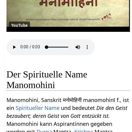
YouTube
Der Spirituelle Name
Manomohini
Manomohini, Sanskrit मनोमोहिनी manomohinī f., ist
ein
Spiritueller Name
und bedeutet
Die den Geist
bezaubert; deren Geist von Gott entzückt ist.
Manomohini kann Aspirantinnen gegeben
werden mit
Durga
Mantra,
Krishna
Mantra.