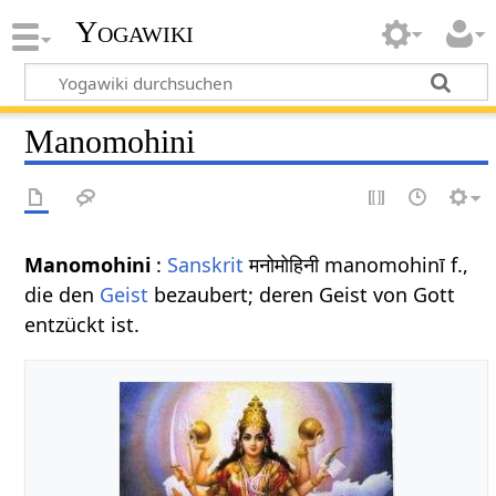
Yogawiki
Manomohini
Manomohini
:
Sanskrit
मनोमोहिनी manomohinī f.,
die den
Geist
bezaubert; deren Geist von Gott
entzückt ist.