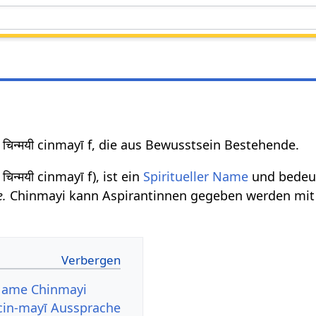
चिन्मयी cinmayī f, die aus Bewusstsein Bestehende.
चिन्मयी cinmayī f), ist ein
Spiritueller Name
und bedeu
e.
Chinmayi kann Aspirantinnen gegeben werden mi
 Name Chinmayi
 cin-mayī Aussprache