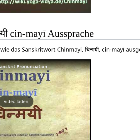
मयी cin-mayī Aussprache
wie das Sanskritwort Chinmayi, चिन्मयी, cin-mayī aus
 Sanskrit Pronunciation
Video laden