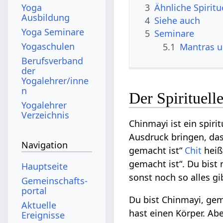
3
Ähnliche Spirit
Yoga
Ausbildung
4
Siehe auch
Yoga Seminare
5
Seminare
Yogaschulen
5.1
Mantras 
Berufsverband
der
Yogalehrer/inne
n
Der Spirituel
Yogalehrer
Verzeichnis
Chinmayi ist ein spir
Ausdruck bringen, da
Navigation
gemacht ist“
Chit
heiß
gemacht ist“. Du bist
Hauptseite
sonst noch so alles gi
Gemeinschafts­
portal
Du bist Chinmayi, ge
Aktuelle
hast einen Körper. Ab
Ereignisse