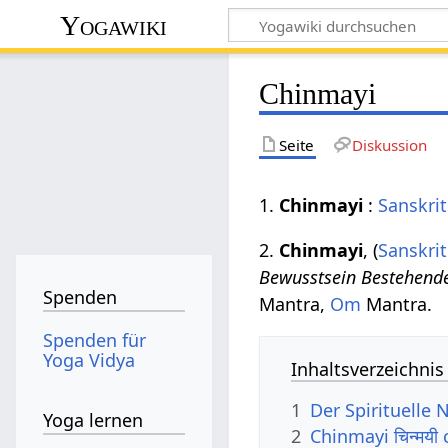
Yogawiki
Chinmayi
Seite
Diskussion
1.
Chinmayi
:
Sanskrit
2.
Chinmayi
, (
Sanskrit
Bewusstsein Bestehend
Spenden
Mantra,
Om
Mantra.
Spenden für
Yoga Vidya
Inhaltsverzeichnis
1
Der Spirituelle
Yoga lernen
2
Chinmayi चिन्मयी