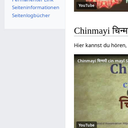
YouTube
Seiten­­informationen
Seitenlogbücher
Chinmayi चिन्
Hier kannst du hören, 
Chinmayi चिन्मयी cin mayī
YouTube