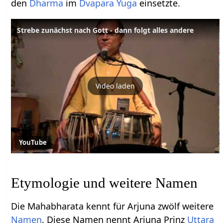
den
Dharma
im
Dvapara
Yuga
einsetzte.
Strebe zunächst nach Gott - dann folgt alles andere
Video laden
YouTube
Etymologie und weitere Namen
Die Mahabharata kennt für Arjuna zwölf weitere
Namen
. Diese Namen nennt Arjuna Prinz
Uttara