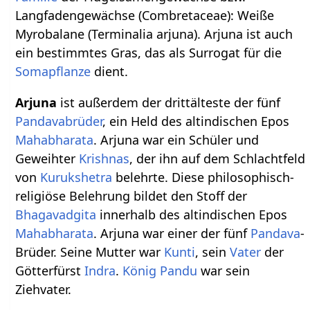
Langfadengewächse (Combretaceae): Weiße
Myrobalane (Terminalia arjuna). Arjuna ist auch
ein bestimmtes Gras, das als Surrogat für die
Somapflanze
dient.
Arjuna
ist außerdem der drittälteste der fünf
Pandavabrüder
, ein Held des altindischen Epos
Mahabharata
. Arjuna war ein Schüler und
Geweihter
Krishnas
, der ihn auf dem Schlachtfeld
von
Kurukshetra
belehrte. Diese philosophisch-
religiöse Belehrung bildet den Stoff der
Bhagavadgita
innerhalb des altindischen Epos
Mahabharata
. Arjuna war einer der fünf
Pandava
-
Brüder. Seine Mutter war
Kunti
, sein
Vater
der
Götterfürst
Indra
.
König
Pandu
war sein
Ziehvater.