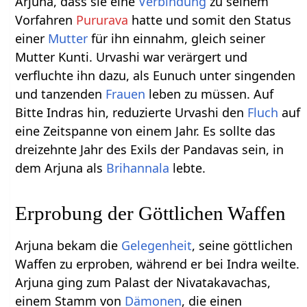
Arjuna, dass sie eine
Verbindung
zu seinem
Vorfahren
Pururava
hatte und somit den Status
einer
Mutter
für ihn einnahm, gleich seiner
Mutter Kunti. Urvashi war verärgert und
verfluchte ihn dazu, als Eunuch unter singenden
und tanzenden
Frauen
leben zu müssen. Auf
Bitte Indras hin, reduzierte Urvashi den
Fluch
auf
eine Zeitspanne von einem Jahr. Es sollte das
dreizehnte Jahr des Exils der Pandavas sein, in
dem Arjuna als
Brihannala
lebte.
Erprobung der Göttlichen Waffen
Arjuna bekam die
Gelegenheit
, seine göttlichen
Waffen zu erproben, während er bei Indra weilte.
Arjuna ging zum Palast der Nivatakavachas,
einem Stamm von
Dämonen
, die einen