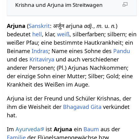
Krishna und Arjuna im Streitwagen
Arjuna
(
Sanskrit
: अर्जुन arjuna
adj.
,
m.
u.
n.
)
bedeutet
hell
, klar,
weiß
, silberfarben; silbern; ein
weißer Pfau; eine bestimmte Hautkrankheit; ein
Beiname
Indras
; Name eines Sohne des
Pandu
und des
Kritavirya
und auch verschiedener
anderer Personen; (Pl.) Arjunas Nachkommen;
der einzige Sohn einer Mutter; Silber; Gold; eine
Krankheit des Weißen im Auge.
Arjuna ist der Freund und Schüler Krishnas, der
ihm die Weisheit der
Bhagavad Gita
verkündet
hat.
Im
Ayurveda
ist
Arjuna
ein
Baum
aus der
Familie
der Flügelsamengewächse bzw.