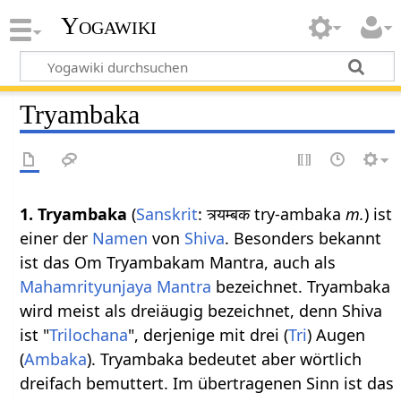
Yogawiki
Tryambaka
1. Tryambaka
(
Sanskrit
: त्र्यम्बक try-ambaka
m.
) ist
einer der
Namen
von
Shiva
. Besonders bekannt
ist das Om Tryambakam Mantra, auch als
Mahamrityunjaya Mantra
bezeichnet. Tryambaka
wird meist als dreiäugig bezeichnet, denn Shiva
ist "
Trilochana
", derjenige mit drei (
Tri
) Augen
(
Ambaka
). Tryambaka bedeutet aber wörtlich
dreifach bemuttert. Im übertragenen Sinn ist das