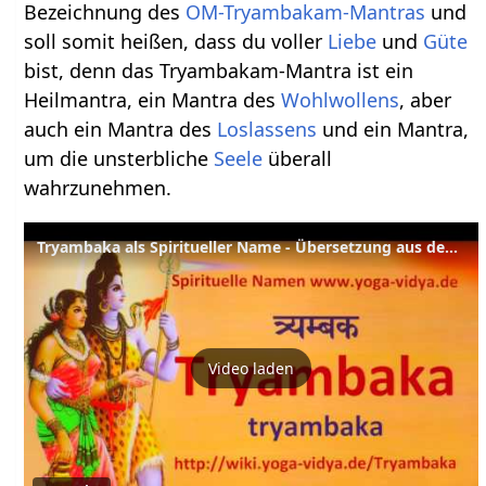
Bezeichnung des
OM-Tryambakam-Mantras
und
soll somit heißen, dass du voller
Liebe
und
Güte
bist, denn das Tryambakam-Mantra ist ein
Heilmantra, ein Mantra des
Wohlwollens
, aber
auch ein Mantra des
Loslassens
und ein Mantra,
um die unsterbliche
Seele
überall
wahrzunehmen.
Tryambaka als Spiritueller Name - Übersetzung aus dem Sanskrit und Erläuterung
Video laden