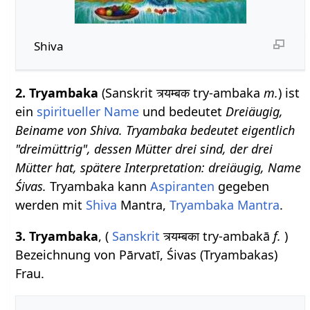
Shiva
2. Tryambaka
(Sanskrit त्र्यम्बक try-ambaka
m.
) ist
ein
spiritueller Name
und bedeutet
Dreiäugig,
Beiname von Shiva. Tryambaka bedeutet eigentlich
"dreimüttrig", dessen Mütter drei sind, der drei
Mütter hat, spätere Interpretation: dreiäugig, Name
Śivas.
Tryambaka kann
Aspiranten
gegeben
werden mit
Shiva
Mantra,
Tryambaka Mantra
.
3. Tryambaka
, (
Sanskrit
त्र्यम्बका try-ambakā
f.
)
Bezeichnung von Pārvatī, Śivas (Tryambakas)
Frau.