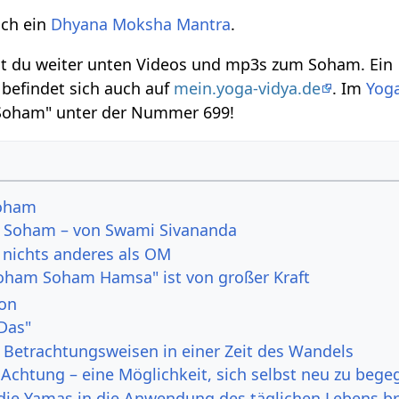
uch ein
Dhyana
Moksha
Mantra
.
est du weiter unten Videos und mp3s zum Soham. Ein
 befindet sich auch auf
mein.yoga-vidya.de
. Im
Yog
 "Soham" unter der Nummer 699!
Soham
r Soham – von Swami Sivananda
 nichts anderes als OM
ham Soham Hamsa" ist von großer Kraft
on
Das"
 Betrachtungsweisen in einer Zeit des Wandels
 Achtung – eine Möglichkeit, sich selbst neu zu beg
die Yamas in die Anwendung des täglichen Lebens b