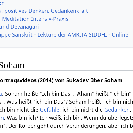
on
a, positives Denken, Gedankenkraft
 Meditation Intensiv-Praxis
 und Devanagari
uppe Sanskrit - Lektüre der AMRITA SIDDHI - Online
 Soham
Vortragsvideos (2014) von Sukadev über Soham
a
, Soham heißt: "Ich bin Das". "Aham" heißt "ich bin"
". Was heißt "ich bin Das"? Soham heißt, ich bin nic
ich bin nicht die
Gefühle
, ich bin nicht die
Gedanken
,
en
. Was bin ich? Ich weiß, ich bin. Wenn du überlegst
". Der Körper geht durch Veränderungen, aber ich ble