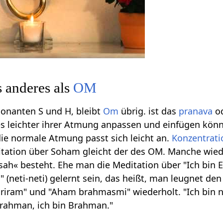
s anderes als
OM
sonanten S und H, bleibt
Om
übrig. ist das
pranava
od
es leichter ihrer Atmung anpassen und einfügen könn
ie normale Atmung passt sich leicht an.
Konzentrati
tation über Soham gleicht der des OM. Manche wie
h« besteht. Ehe man die Meditation über "Ich bin E
s" (neti-neti) gelernt sein, das heißt, man leugnet de
ram" und "Aham brahmasmi" wiederholt. "Ich bin nic
Brahman, ich bin Brahman."