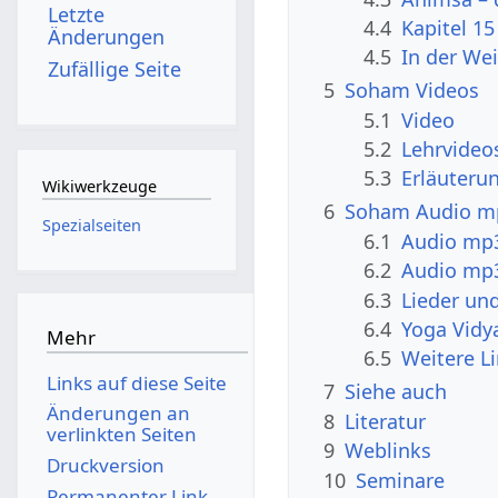
Letzte
4.4
Kapitel 15
Änderungen
4.5
In der Wei
Zufällige Seite
5
Soham Videos
5.1
Video
5.2
Lehrvideo
5.3
Erläuter
Wikiwerkzeuge
6
Soham Audio m
Spezialseiten
6.1
Audio mp3
6.2
Audio mp3
6.3
Lieder un
6.4
Yoga Vidy
Mehr
6.5
Weitere Li
Links auf diese Seite
7
Siehe auch
Änderungen an
8
Literatur
verlinkten Seiten
9
Weblinks
Druckversion
10
Seminare
Permanenter Link