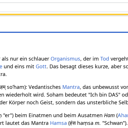
 als nur ein schlauer
Organismus
, der im
Tod
vergeht
e
und eins mit
Gott
. Das besagt dieses kurze, aber s
ra.
हम् so’ham): Vedantisches
Mantra
, das unbewusst vo
 wiederholt wird. Soham bedeutet "Ich bin DAS" ode
eder Körper noch Geist, sondern das unsterbliche Selb
aḥ "er") beim Einatmen und beim Ausatmen
Ham
(
Ah
rt lautet das Mantra
Hamsa
(हंस haṃsa
m.
"Schwan").