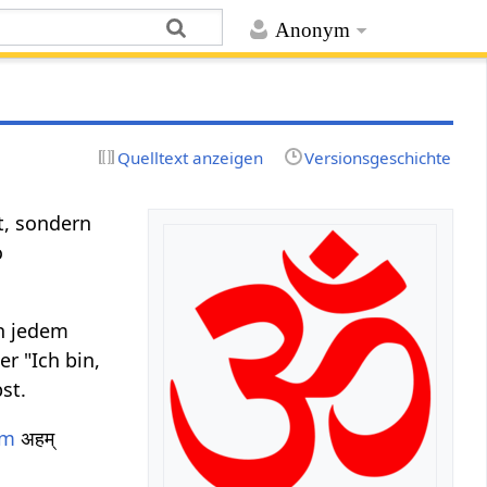
Anonym
Quelltext anzeigen
Versionsgeschichte
, sondern
o
n jedem
r "Ich bin,
st.
am
अहम्