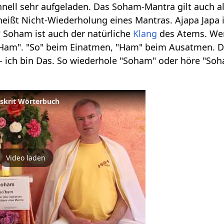
chnell sehr aufgeladen. Das Soham-Mantra gilt auch a
heißt Nicht-Wiederholung eines Mantras. Ajapa Japa
Soham ist auch der natürliche
Klang
des Atems. Wen
"Ham". "So" beim Einatmen, "Ham" beim Ausatmen. D
– ich bin Das. So wiederhole "Soham" oder höre "So
nskrit Wörterbuch
Video laden