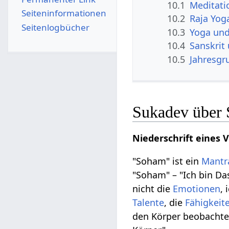
10.1
Meditati
Seiten­­informationen
10.2
Raja Yog
Seitenlogbücher
10.3
Yoga und
10.4
Sanskrit
10.5
Jahresgr
Sukadev über
Niederschrift eines 
"Soham" ist ein
Mantr
"Soham" – "Ich bin Das
nicht die
Emotionen
, 
Talente
, die
Fähigkeit
den Körper beobachten