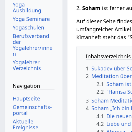
Yoga
2.
Soham
ist ferner a
Ausbildung
Yoga Seminare
Auf dieser Seite find
Yogaschulen
umfangreicher Artikel
Berufsverband
Kirtanheft steht das
der
Yogalehrer/inne
n
Inhaltsverzeichnis
Yogalehrer
Verzeichnis
1
Sukadev über 
2
Meditation übe
2.1
Soham ist
Navigation
2.2
"Hamsa So
Hauptseite
3
Soham Meditati
Gemeinschafts­
4
Soham „Ich bin 
portal
4.1
Die neuen
Aktuelle
4.2
Liebe und
Ereignisse
4.3
Ahimsa – 