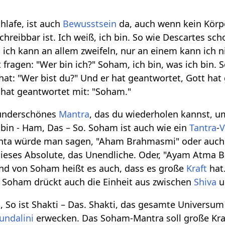
hlafe, ist auch
Bewusstsein
da, auch wenn kein Körpe
chreibbar ist. Ich weiß, ich bin. So wie Descartes sc
, ich kann an allem zweifeln, nur an einem kann ich ni
 fragen: "Wer bin ich?" Soham, ich bin, was ich bin.
t: "Wer bist du?" Und er hat geantwortet, Gott hat ge
 hat geantwortet mit: "Soham."
wunderschönes
Mantra
, das du wiederholen kannst, um
bin - Ham, Das – So. Soham ist auch wie ein
Tantra
-
V
nta würde man sagen, "Aham Brahmasmi" oder auch
dieses Absolute, das Unendliche. Oder, "Ayam Atma 
nd von Soham heißt es auch, dass es große
Kraft
hat.
n Soham drückt auch die Einheit aus zwischen
Shiva
u
, So ist Shakti – Das. Shakti, das gesamte Universum
undalini
erwecken. Das Soham-Mantra soll große Kra