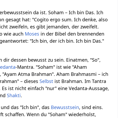
rbewusstsein da ist. Soham – Ich bin Das. Ich
hon gesagt hat: "Cogito ergo sum. Ich denke, also
cht zweifeln, es gibt jemanden, der zweifelt.
 So wie auch
Moses
in der Bibel den brennenden
antwortet: "Ich bin, der ich bin. Ich bin Das."
 dir dessen bewusst zu sein. Einatmen, "So",
edanta
-Mantra. "Soham" ist wie "Aham
, "Ayam Atma Brahman". Aham Brahmasmi – ich
Brahman" – dieses
Selbst
ist Brahman. Im Tantra
 Es ist nicht einfach "nur" eine Vedanta-Aussage,
nd
Shakti
.
 und das "Ich bin", das
Bewusstsein
, sind eins.
ft schaffen. Wenn du "Soham" wiederholst,