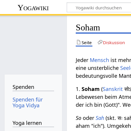
Yogawiki
Soham
Seite
Diskussion
Jeder
Mensch
ist mehr
eine unsterbliche
Seel
bedeutungsvolle Mant
Spenden
1.
Soham
(
Sanskrit
सोऽ
Lebewesen beim Atmen
Spenden für
der ich bin (Gott)". W
Yoga Vidya
So
oder
Sah
(skt. सः s
Yoga lernen
aham "ich"). Umgekeh