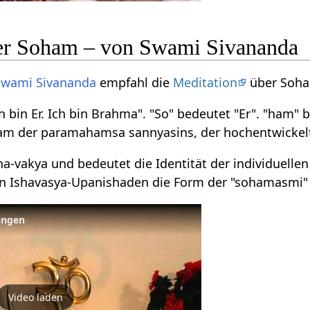
er Soham – von Swami Sivananda
Swami
Sivananda
empfahl die
Meditation
über Soha
bin Er. Ich bin Brahma". "So" bedeutet "Er". "ham" be
ram der paramahamsa sannyasins, der hochentwickel
ha-vakya und bedeutet die Identität der individuelle
 Ishavasya-Upanishaden die Form der "sohamasmi"
ungen
Video laden