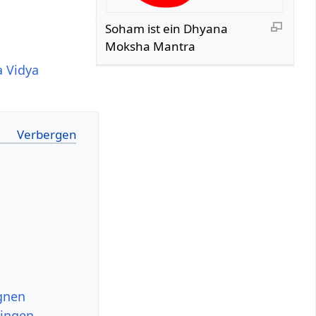
Soham ist ein Dhyana
Moksha Mantra
a Vidya
egnen
ringen