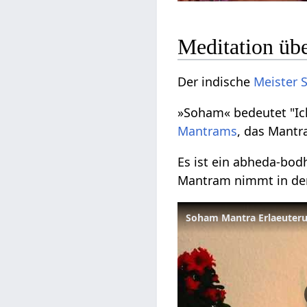
Meditation üb
Der indische
Meister
»Soham« bedeutet "Ich 
Mantrams
, das Mant
Es ist ein abheda-bod
Mantram nimmt in den
Soham Mantra Erlaeuter