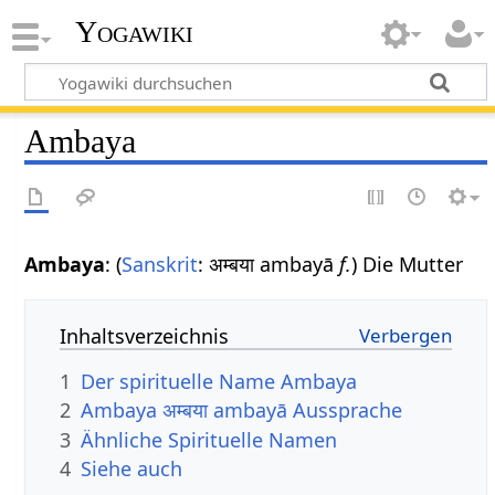
Yogawiki
Ambaya
Ambaya
: (
Sanskrit
: अम्बया ambayā
f.
) Die Mutter
Inhaltsverzeichnis
1
Der spirituelle Name Ambaya
2
Ambaya अम्बया ambayā Aussprache
3
Ähnliche Spirituelle Namen
4
Siehe auch