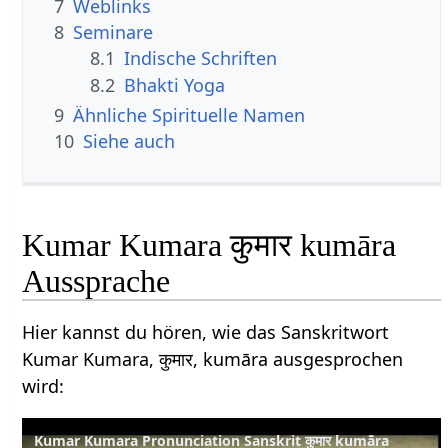
7
Weblinks
8
Seminare
8.1
Indische Schriften
8.2
Bhakti Yoga
9
Ähnliche Spirituelle Namen
10
Siehe auch
Kumar Kumara कुमार kumāra
Aussprache
Hier kannst du hören, wie das Sanskritwort
Kumar Kumara, कुमार, kumāra ausgesprochen
wird:
Kumar Kumara Pronunciation Sanskrit कुमार kumāra