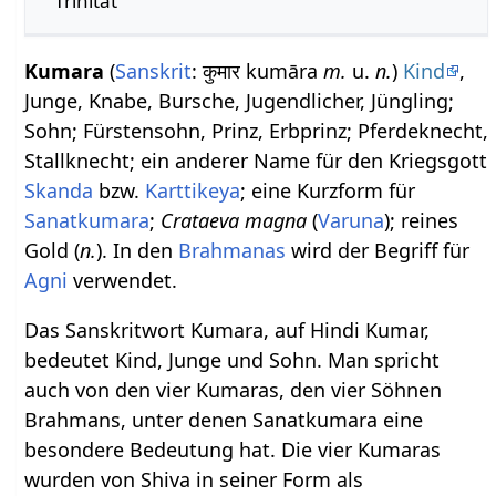
Trinität
Kumara
(
Sanskrit
: कुमार kumāra
m.
u.
n.
)
Kind
,
Junge, Knabe, Bursche, Jugendlicher, Jüngling;
Sohn; Fürstensohn, Prinz, Erbprinz; Pferdeknecht,
Stallknecht; ein anderer Name für den Kriegsgott
Skanda
bzw.
Karttikeya
; eine Kurzform für
Sanatkumara
;
Crataeva magna
(
Varuna
); reines
Gold (
n.
). In den
Brahmanas
wird der Begriff für
Agni
verwendet.
Das Sanskritwort Kumara, auf Hindi Kumar,
bedeutet Kind, Junge und Sohn. Man spricht
auch von den vier Kumaras, den vier Söhnen
Brahmans, unter denen Sanatkumara eine
besondere Bedeutung hat. Die vier Kumaras
wurden von Shiva in seiner Form als