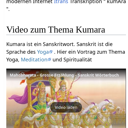
modernen Internet
Itrans
Transkription " kumAra
".
Video zum Thema Kumara
Kumara ist ein Sanskritwort. Sanskrit ist die
Sprache des
Yoga
. Hier ein Vortrag zum Thema
Yoga,
Meditation
und Spiritualität
Mahabharata - Grosse Erzählung - Sanskrit Wörterbuch
Video laden