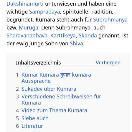
Dakshinamurti
unterwiesen und haben eine
wichtige
Sampradaya
, spirituelle Tradition,
begründet. Kumara steht auch für
Subrahmanya
bzw.
Muruga
: Denn Subrahmanya, auch
Sharavanabhava
,
Karttikeya
,
Skanda
genannt, ist
der ewig junge Sohn von
Shiva
.
Inhaltsverzeichnis
1
Kumar Kumara कुमार kumāra
Aussprache
2
Sukadev über Kumara
3
Verschiedene Schreibweisen für
Kumara
4
Video zum Thema Kumara
5
Siehe auch
6
Literatur