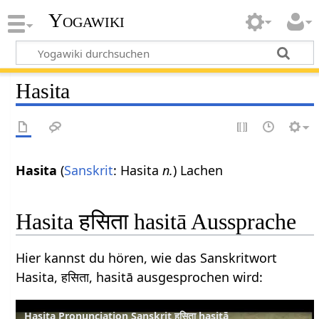
Yogawiki
Hasita
Hasita
(
Sanskrit
: Hasita
n.
) Lachen
Hasita हसिता hasitā Aussprache
Hier kannst du hören, wie das Sanskritwort
Hasita, हसिता, hasitā ausgesprochen wird:
Hasita Pronunciation Sanskrit हसिता hasitā