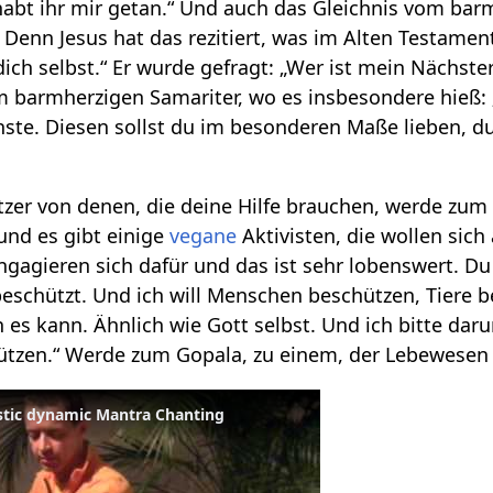
abt ihr mir getan.“ Und auch das Gleichnis vom barm
 Denn Jesus hat das rezitiert, was im Alten Testament
ich selbst.“ Er wurde gefragt: „Wer ist mein Nächst
 barmherzigen Samariter, wo es insbesondere hieß: „
ächste. Diesen sollst du im besonderen Maße lieben,
er von denen, die deine Hilfe brauchen, werde zum 
und es gibt einige
vegane
Aktivisten, die wollen si
agieren sich dafür und das ist sehr lobenswert. Du k
eschützt. Und ich will Menschen beschützen, Tiere 
 es kann. Ähnlich wie Gott selbst. Und ich bitte daru
tzen.“ Werde zum Gopala, zu einem, der Lebewesen
stic dynamic Mantra Chanting