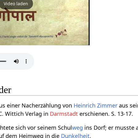
Video laden
der
us einer Nacherzählung von
Heinrich Zimmer
aus se
C. Wittich Verlag in
Darmstadt
erschienen. S. 13-17.
chtete sich vor seinem Schul
weg
ins Dorf; er musste 
uf dem Heimweg in die
Dunkelheit
.