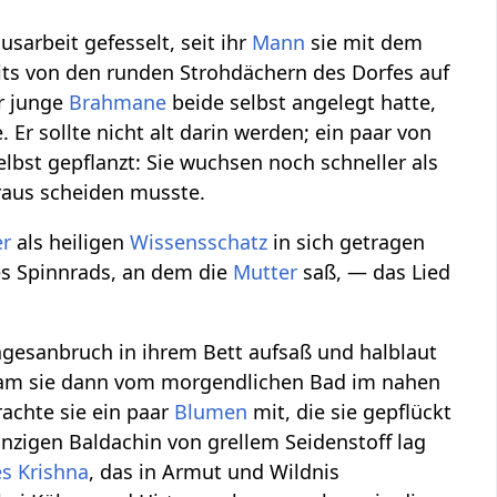
sarbeit gefesselt, seit ihr
Mann
sie mit dem
seits von den runden Strohdächern des Dorfes auf
r junge
Brahmane
beide selbst angelegt hatte,
Er sollte nicht alt darin werden; ein paar von
bst gepflanzt: Sie wuchsen noch schneller als
araus scheiden musste.
er
als heiligen
Wissensschatz
in sich getragen
es Spinnrads, an dem die
Mutter
saß, — das Lied
agesanbruch in ihrem Bett aufsaß und halblaut
Kam sie dann vom morgendlichen Bad im nahen
chte sie ein paar
Blumen
mit, die sie gepflückt
inzigen Baldachin von grellem Seidenstoff lag
es
Krishna
, das in Armut und Wildnis