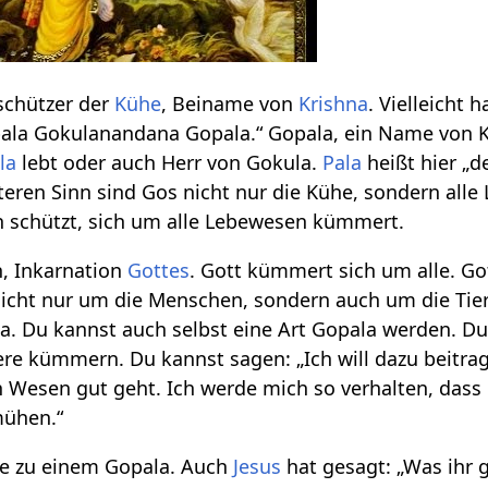
schützer der
Kühe
, Beiname von
Krishna
. Vielleicht 
ala Gokulanandana Gopala.“ Gopala, ein Name von K
la
lebt oder auch Herr von Gokula.
Pala
heißt hier „
eren Sinn sind Gos nicht nur die Kühe, sondern all
n schützt, sich um alle Lebewesen kümmert.
n, Inkarnation
Gottes
. Gott kümmert sich um alle. G
nicht nur um die Menschen, sondern auch um die Tier
la. Du kannst auch selbst eine Art Gopala werden.
ere kümmern. Du kannst sagen: „Ich will dazu beitra
en Wesen gut geht. Ich werde mich so verhalten, da
ühen.“
de zu einem Gopala. Auch
Jesus
hat gesagt: „Was ihr 