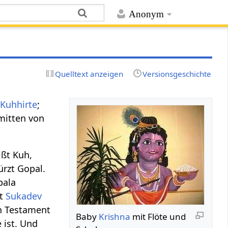
Anonym
Quelltext anzeigen
Versionsgeschichte
,
Kuhhirte
;
nmitten von
ßt Kuh,
ürzt Gopal.
pala
it
Sukadev
en Testament
Baby
Krishna
mit Flöte und
 ist. Und