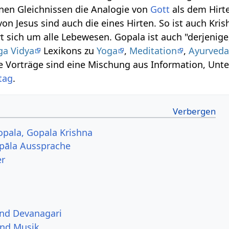
nen Gleichnissen die Analogie von
Gott
als dem Hirte
on Jesus sind auch die eines Hirten. So ist auch Kris
t sich um alle Lebewesen. Gopala ist auch "derjenig
ga Vidya
Lexikons zu
Yoga
,
Meditation
,
Ayurved
se Vorträge sind eine Mischung aus Information, Unte
ltag
.
pala, Gopala Krishna
-pāla Aussprache
er
und Devanagari
und Musik