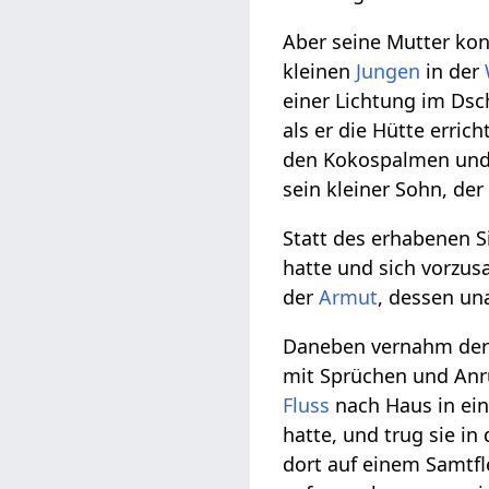
Aber seine Mutter konn
kleinen
Jungen
in der
einer Lichtung im Dsc
als er die Hütte erric
den Kokospalmen und M
sein kleiner Sohn, de
Statt des erhabenen S
hatte und sich vorzus
der
Armut
, dessen un
Daneben vernahm der k
mit Sprüchen und An
Fluss
nach Haus in ei
hatte, und trug sie i
dort auf einem Samtfl