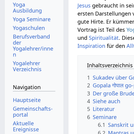
Yoga
Jesus
gebraucht in sei
Ausbildung
ersten Darstellungen v
Yoga Seminare
gute Hirte. Er kümmer
Yogaschulen
Vortrag ist Teil des
Yo
Berufsverband
und
Spiritualität
. Die
der
Inspiration
für den
Al
Yogalehrer/inne
n
Yogalehrer
Inhaltsverzeichnis
Verzeichnis
1
Sukadev über Go
2
Gopala गोपाल go
Navigation
3
Der große Brud
Hauptseite
4
Siehe auch
Gemeinschafts­
5
Literatur
portal
6
Seminare
Aktuelle
6.1
Sanskrit 
Ereignisse
6.2
Mantras 