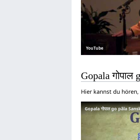
YouTube
Gopala गोपाल 
Hier kannst du hören,
Gopala गोपाल go pāla Sans