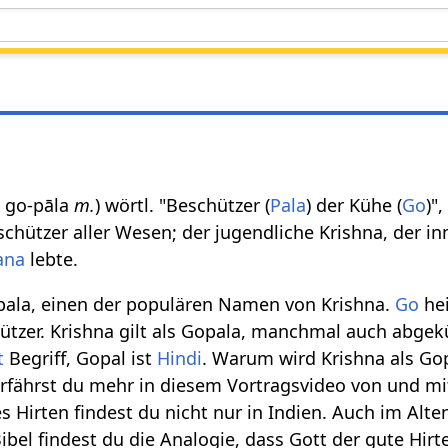
ाल go-pāla
m.
) wörtl. "Beschützer (
Pala
) der Kühe (
Go
)"
schützer aller Wesen; der jugendliche Krishna, der i
ana
lebte.
pala, einen der populären Namen von Krishna.
Go
hei
hützer. Krishna gilt als Gopala, manchmal auch abgek
t
Begriff, Gopal ist
Hindi
. Warum wird Krishna als Go
erfährst du mehr in diesem Vortragsvideo von und m
s Hirten findest du nicht nur in Indien. Auch im Alt
ibel findest du die Analogie, dass Gott der gute Hirte