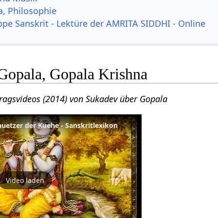
a, Philosophie
ppe Sanskrit - Lektüre der AMRITA SIDDHI - Online
Gopala, Gopala Krishna
tragsvideos (2014) von Sukadev über Gopala
huetzer der Kuehe - Sanskritlexikon
Video laden