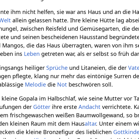
te ihm nicht helfen, sie war ans Haus und an die Hau
Welt
allein gelassen hatte. Ihre kleine Hütte lag ab
hungel, zwischen Reisfeld und Gemüsegarten, die de
htete und seinen bescheidenen Hausstand begründete. 
angos, die das Haus überragten, waren von ihm sel
r eben ins
Leben
getreten war, als er selbst so früh d
ingsangs heiliger
Sprüche
und Litaneien, die der
Vat
agen pflegte, klang nur mehr das eintönige Surren d
ablässige
Melodie
die
Not
beschwören soll.
leine Gopala im Halbschlaf, wie seine Mutter vor T
rufungen der
Götter
ihre erste
Andacht
verrichtete. 
nem frischgewaschen weißen Baumwollgewand, so bra
n den kleinen Raum mit dem Haus
altar
. Unter einem w
ecken die kleine Bronzefigur des lieblichen
Gottkind