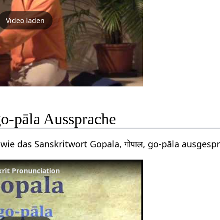
Video laden
go-pāla Aussprache
 wie das Sanskritwort Gopala, गोपाल, go-pāla ausgesp
krit Pronunciation