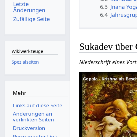
Letzte
6.3
Jnana Yog
Änderungen
6.4
Jahresgru
Zufällige Seite
Sukadev über 
Wikiwerkzeuge
Niederschrift eines Vor
Spezialseiten
Gopala - Krishna als Besc
Mehr
Links auf diese Seite
Änderungen an
verlinkten Seiten
Druckversion
Permanenter Link