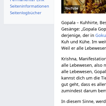
Seiten­­informationen
YouTube
Seitenlogbücher
Gopala – Kuhhirte, Be
Gesänge: „Gopala Gop
derjenige, der in
Goku
Kuh und Kühe. Im weit
Weil er alle Lebewese
Krishna, Manifestatio
alle Lebewesen, also 
alle Lebewesen, Gopa
kannst dich um die Ti
gut geht, dass es all
zumindest darum bem
In diesem Sinne, wer