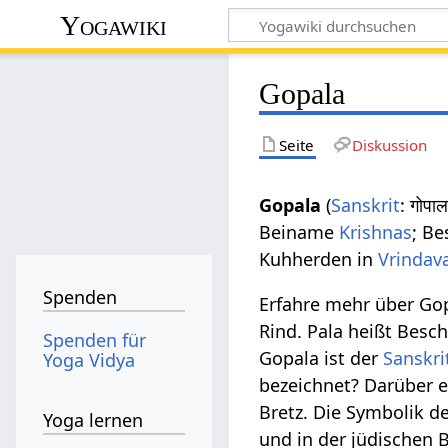
Yogawiki
Gopala
Seite
Diskussion
Gopala
(
Sanskrit
: गोप
Beiname
Krishnas
; Be
Kuhherden in
Vrindav
Spenden
Erfahre mehr über Go
Rind. Pala heißt Besc
Spenden für
Gopala ist der
Sanskri
Yoga Vidya
bezeichnet? Darüber 
Bretz. Die Symbolik de
Yoga lernen
und in der jüdischen B