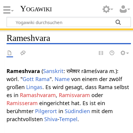
Yogawiki
Rameshvara
Rameshvara
(
Sanskrit
: रामेश्वर rāmeśvara
m.
):
wörl. "
Gott
Rama
".
Name
von einem der zwölf
großen
Lingas
. Es wird gesagt, dass Rama selbst
es in
Ramashvaram
,
Ramisvaram
oder
Ramisseram
eingerichtet hat. Es ist ein
berühmter
Pilgerort
in
Südindien
mit dem
prachtvollsten
Shiva
-
Tempel
.