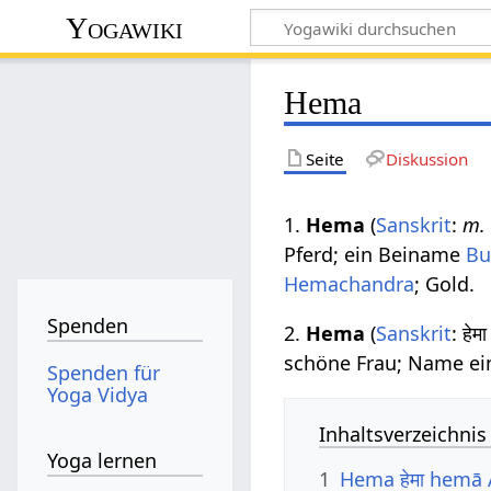
Yogawiki
Hema
Seite
Diskussion
1.
Hema
(
Sanskrit
:
m.
Pferd; ein Beiname
Bu
Hemachandra
; Gold.
Spenden
2.
Hema
(
Sanskrit
: हे
schöne Frau; Name e
Spenden für
Yoga Vidya
Inhaltsverzeichnis
Yoga lernen
1
Hema हेमा hemā