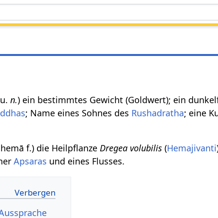
u.
n.
) ein bestimmtes Gewicht (Goldwert); ein dunkel
ddhas
; Name eines Sohnes des
Rushadratha
; eine K
मा hemā f.) die Heilpflanze
Dregea volubilis
(
Hemajivanti
iner
Apsaras
und eines Flusses.
 Aussprache