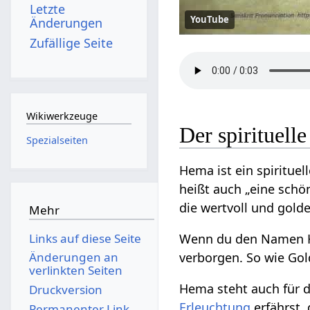
Letzte
YouTube
Änderungen
Zufällige Seite
Wikiwerkzeuge
Der spirituel
Spezialseiten
Hema ist ein spiritue
heißt auch „eine sch
die wertvoll und golde
Mehr
Wenn du den Namen Hem
Links auf diese Seite
verborgen. So wie Gol
Änderungen an
verlinkten Seiten
Hema steht auch für 
Druckversion
Erleuchtung
erfährst,
Permanenter Link