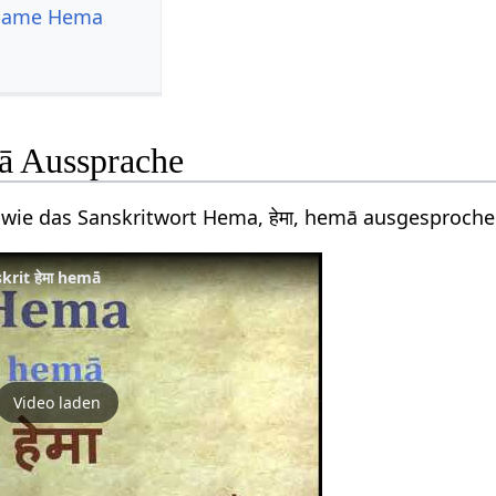
e Name Hema
ā Aussprache
 wie das Sanskritwort Hema, हेमा, hemā ausgesproche
rit हेमा hemā
Video laden