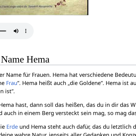
le Name Hema
ller Name für Frauen. Hema hat verschiedene Bedeut
öne
Frau
“. Hema heißt auch „die Goldene“. Hema ist auch
n ist“.
a hast, dann soll das heißen, das du in dir das We
d auch in einem Berg versteckt sein mag, so mag das 
die
Erde
und Hema steht auch dafür, das du letztlich 
 deine wahre Natur, jenseits aller Gedanken und Konz