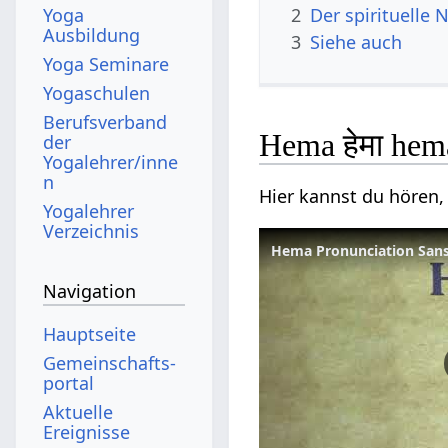
Yoga
2
Der spirituell
Ausbildung
3
Siehe auch
Yoga Seminare
Yogaschulen
Berufsverband
Hema हेमा hem
der
Yogalehrer/inne
n
Hier kannst du hören,
Yogalehrer
Verzeichnis
Hema Pronunciation Sansk
Navigation
Hauptseite
Gemeinschafts­
portal
Aktuelle
Ereignisse