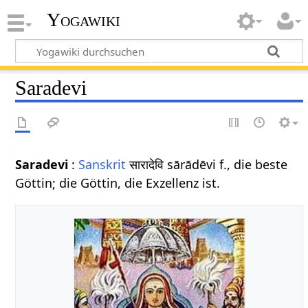
Yogawiki
Saradevi
Saradevi
:
Sanskrit
सारादेवि sārādēvi f., die beste
Göttin; die Göttin, die Exzellenz ist.