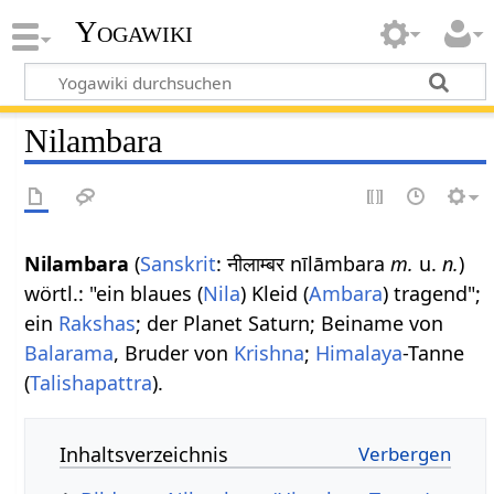
Yogawiki
Nilambara
Nilambara
(
Sanskrit
: नीलाम्बर nīlāmbara
m.
u.
n.
)
wörtl.: "ein blaues (
Nila
) Kleid (
Ambara
) tragend";
ein
Rakshas
; der Planet Saturn; Beiname von
Balarama
, Bruder von
Krishna
;
Himalaya
-Tanne
(
Talishapattra
).
Inhaltsverzeichnis