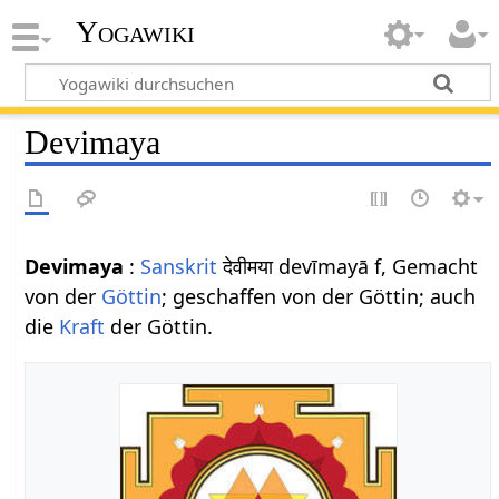
Yogawiki
Devimaya
Devimaya
:
Sanskrit
देवीमया devīmayā f, Gemacht
von der
Göttin
; geschaffen von der Göttin; auch
die
Kraft
der Göttin.