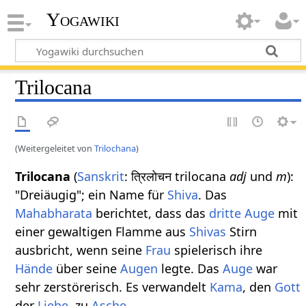
Yogawiki
Trilocana
(Weitergeleitet von
Trilochana
)
Trilocana
(
Sanskrit
: त्रिलोचन trilocana
adj
und
m
):
"Dreiäugig"; ein Name für
Shiva
. Das
Mahabharata
berichtet, dass das
dritte Auge
mit
einer gewaltigen Flamme aus
Shivas
Stirn
ausbricht, wenn seine
Frau
spielerisch ihre
Hände
über seine
Augen
legte. Das
Auge
war
sehr zerstörerisch. Es verwandelt
Kama
, den
Gott
der
Liebe
, zu
Asche
.