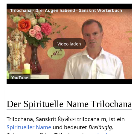
Trilochana - Drei Augen habend - Sanskrit Wörterbuch
Video laden
YouTube
Der Spirituelle Name Trilochana
Trilochana, Sanskrit त्रिलोचन trilocana m, ist ein
Spiritueller Name
und bedeutet
Dreiäugig,