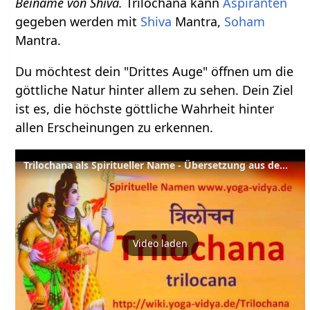
Beiname von Shiva.
Trilochana kann
Aspiranten
gegeben werden mit
Shiva
Mantra,
Soham
Mantra.
Du möchtest dein "Drittes Auge" öffnen um die
göttliche Natur hinter allem zu sehen. Dein Ziel
ist es, die höchste göttliche Wahrheit hinter
allen Erscheinungen zu erkennen.
Trilochana als Spiritueller Name - Übersetzung aus dem Sanskrit und Erläuterung
Video laden