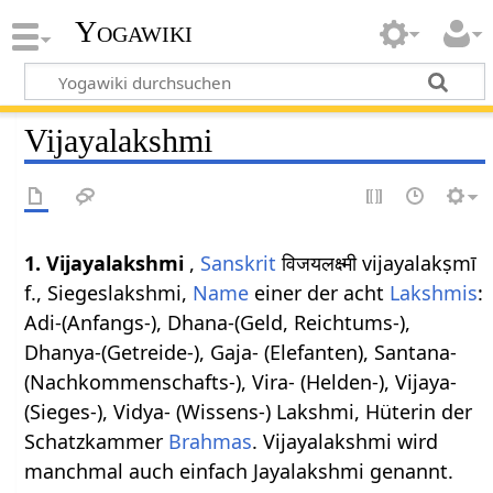
Yogawiki
Vijayalakshmi
1. Vijayalakshmi
,
Sanskrit
विजयलक्ष्मी vijayalakṣmī
f., Siegeslakshmi,
Name
einer der acht
Lakshmis
:
Adi-(Anfangs-), Dhana-(Geld, Reichtums-),
Dhanya-(Getreide-), Gaja- (Elefanten), Santana-
(Nachkommenschafts-), Vira- (Helden-), Vijaya-
(Sieges-), Vidya- (Wissens-) Lakshmi, Hüterin der
Schatzkammer
Brahmas
. Vijayalakshmi wird
manchmal auch einfach Jayalakshmi genannt.