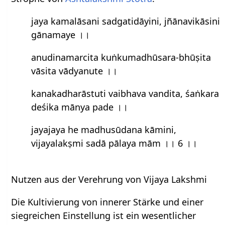
jaya kamalāsani sadgatidāyini, jñānavikāsini
gānamaye ।।
anudinamarcita kuṅkumadhūsara-bhūṣita
vāsita vādyanute ।।
kanakadharāstuti vaibhava vandita, śaṅkara
deśika mānya pade ।।
jayajaya he madhusūdana kāmini,
vijayalakṣmi sadā pālaya mām ।। 6 ।।
Nutzen aus der Verehrung von Vijaya Lakshmi
Die Kultivierung von innerer Stärke und einer
siegreichen Einstellung ist ein wesentlicher