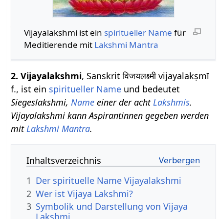
Vijayalakshmi ist ein
spiritueller Name
für
Meditierende mit
Lakshmi Mantra
2. Vijayalakshmi
, Sanskrit विजयलक्ष्मी vijayalakṣmī
f., ist ein
spiritueller Name
und bedeutet
Siegeslakshmi,
Name
einer der acht
Lakshmis
.
Vijayalakshmi kann Aspirantinnen gegeben werden
mit
Lakshmi Mantra
.
Inhaltsverzeichnis
1
Der spirituelle Name Vijayalakshmi
2
Wer ist Vijaya Lakshmi?
3
Symbolik und Darstellung von Vijaya
Lakshmi