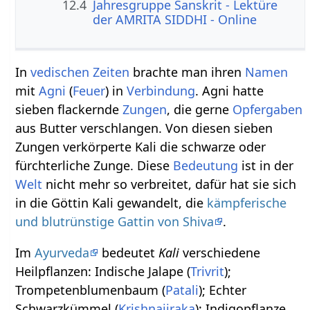
12.4
Jahresgruppe Sanskrit - Lektüre
der AMRITA SIDDHI - Online
In
vedischen
Zeiten
brachte man ihren
Namen
mit
Agni
(
Feuer
) in
Verbindung
. Agni hatte
sieben flackernde
Zungen
, die gerne
Opfergaben
aus Butter verschlangen. Von diesen sieben
Zungen verkörperte Kali die schwarze oder
fürchterliche Zunge. Diese
Bedeutung
ist in der
Welt
nicht mehr so verbreitet, dafür hat sie sich
in die Göttin Kali gewandelt, die
kämpferische
und blutrünstige Gattin von Shiva
.
Im
Ayurveda
bedeutet
Kali
verschiedene
Heilpflanzen: Indische Jalape (
Trivrit
);
Trompetenblumenbaum (
Patali
); Echter
Schwarzkümmel (
Krishnajiraka
); Indigopflanze