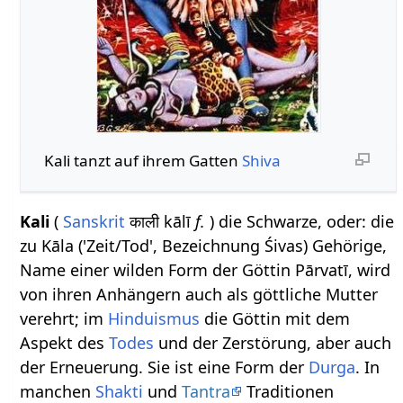
Kali tanzt auf ihrem Gatten
Shiva
Kali
(
Sanskrit
काली kālī
f.
) die Schwarze, oder: die
zu Kāla ('Zeit/Tod', Bezeichnung Śivas) Gehörige,
Name einer wilden Form der Göttin Pārvatī, wird
von ihren Anhängern auch als göttliche Mutter
verehrt; im
Hinduismus
die Göttin mit dem
Aspekt des
Todes
und der Zerstörung, aber auch
der Erneuerung. Sie ist eine Form der
Durga
. In
manchen
Shakti
und
Tantra
Traditionen