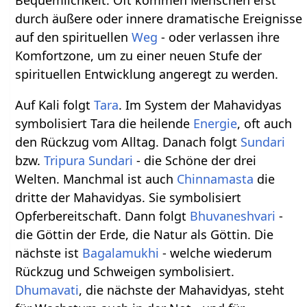
Bequemlichkeit. Oft kommen Menschen erst
durch äußere oder innere dramatische Ereignisse
auf den spirituellen
Weg
- oder verlassen ihre
Komfortzone, um zu einer neuen Stufe der
spirituellen Entwicklung angeregt zu werden.
Auf Kali folgt
Tara
. Im System der Mahavidyas
symbolisiert Tara die heilende
Energie
, oft auch
den Rückzug vom Alltag. Danach folgt
Sundari
bzw.
Tripura Sundari
- die Schöne der drei
Welten. Manchmal ist auch
Chinnamasta
die
dritte der Mahavidyas. Sie symbolisiert
Opferbereitschaft. Dann folgt
Bhuvaneshvari
-
die Göttin der Erde, die Natur als Göttin. Die
nächste ist
Bagalamukhi
- welche wiederum
Rückzug und Schweigen symbolisiert.
Dhumavati
, die nächste der Mahavidyas, steht