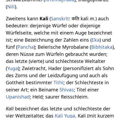
(
Nili
).
Zweitens kann
Kali
(
Sanskrit
: कलि kali
m.
) auch
bedeuten: derjenige Würfel oder diejenige
Würfelseite, welche mit einem Auge bezeichnet
ist; eine Bezeichnung der Zahlen eins (
Eka
) und
fünf (
Pancha
); Belerische Myrobalane (
Bibhitaka
),
deren Nüsse zum Würfeln gebraucht wurden;
das letzte (vierte) und schlechteste Weltalter
(
Yuga
); Zwietracht, Hader (personifiziert als Sohn
des Zorns und der Leidzufügung und auch als
Gottheit bestimmter
Tithi
; der Schlechteste in
seiner Art; ein Beiname
Shivas
; Titel einer
Upanishad
; Held; saurer Reisschleim.
Kali
bezeichnet das letzte und schlechteste der
vier Weltzeitalter, das
Kali Yuga
. Kali (mit kurzem