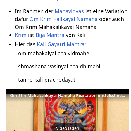
Im Rahmen der
Mahavidyas
ist eine Variation
dafür
Om Krim Kalikayai Namaha
oder auch
Om Krim Mahakalikayai Namaha
Krim
ist
Bija Mantra
von Kali
Hier das
Kali Gayatri Mantra
:
om mahakalyai cha vidmahe
shmashana vasinyai cha dhimahi
tanno kali prachodayat
Om Shri Mahakalikayai Namaha Rezitation mittelschnelles Mantra Japa
Video laden