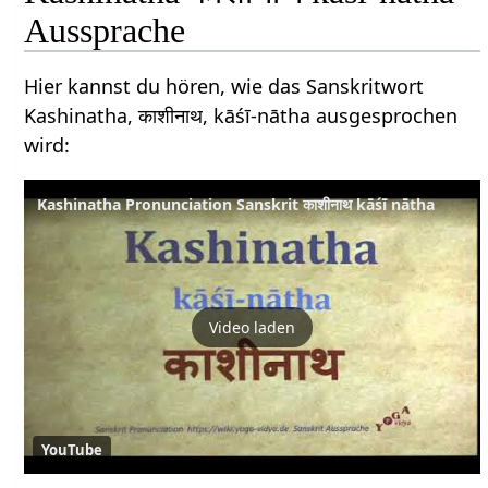
Aussprache
Hier kannst du hören, wie das Sanskritwort
Kashinatha, काशीनाथ, kāśī-nātha ausgesprochen
wird:
Kashinatha Pronunciation Sanskrit काशीनाथ kāśī nātha
Video laden
YouTube