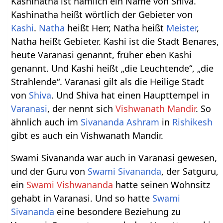
Kashinatha ist nämlich ein Name von Shiva.
Kashinatha heißt wörtlich der Gebieter von
Kashi
.
Natha
heißt Herr, Natha heißt
Meister
,
Natha heißt Gebieter. Kashi ist die Stadt Benares,
heute Varanasi genannt, früher eben Kashi
genannt. Und Kashi heißt „die Leuchtende“, „die
Strahlende“. Varanasi gilt als die Heilige Stadt
von
Shiva
. Und Shiva hat einen Haupttempel in
Varanasi
, der nennt sich
Vishwanath Mandir
. So
ähnlich auch im
Sivananda Ashram
in
Rishikesh
gibt es auch ein Vishwanath Mandir.
Swami Sivananda war auch in Varanasi gewesen,
und der Guru von
Swami Sivananda
, der Satguru,
ein
Swami Vishwananda
hatte seinen Wohnsitz
gehabt in Varanasi. Und so hatte
Swami
Sivananda
eine besondere Beziehung zu