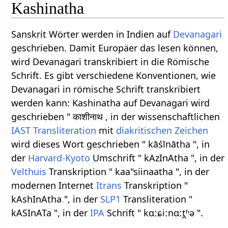
Kashinatha
Sanskrit Wörter werden in Indien auf
Devanagari
geschrieben. Damit Europäer das lesen können,
wird Devanagari transkribiert in die Römische
Schrift. Es gibt verschiedene Konventionen, wie
Devanagari in römische Schrift transkribiert
werden kann: Kashinatha auf Devanagari wird
geschrieben " काशीनाथ , in der wissenschaftlichen
IAST
Transliteration
mit
diakritischen Zeichen
wird dieses Wort geschrieben " kāśīnātha ", in
der
Harvard-Kyoto
Umschrift " kAzInAtha ", in der
Velthuis
Transkription " kaa"siinaatha ", in der
modernen Internet
Itrans
Transkription "
kAshInAtha ", in der
SLP1
Transliteration "
kASInATa ", in der
IPA
Schrift " kɑːɕiːnɑːt̪ʰə ".