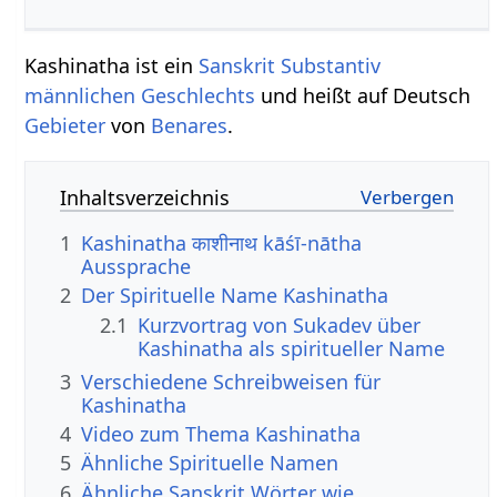
Kashinatha ist ein
Sanskrit Substantiv
männlichen
Geschlechts
und heißt auf Deutsch
Gebieter
von
Benares
.
Inhaltsverzeichnis
1
Kashinatha काशीनाथ kāśī-nātha
Aussprache
2
Der Spirituelle Name Kashinatha
2.1
Kurzvortrag von Sukadev über
Kashinatha als spiritueller Name
3
Verschiedene Schreibweisen für
Kashinatha
4
Video zum Thema Kashinatha
5
Ähnliche Spirituelle Namen
6
Ähnliche Sanskrit Wörter wie