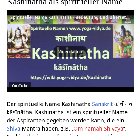
Kashinatha als spiritueller Name
Spiritueller Name Kashinatha - Bedeutung und Übersetzung aus dem Sanskrit
Video laden
YouTube
Der spirituelle Name Kashinatha
Sanskrit
काशीनाथ
kāśīnātha. Kashinatha ist ein spiritueller Name,
der Aspiranten gegeben werden kann, die ein
Shiva
Mantra haben, z.B. „
Om namah Shivaya
“.