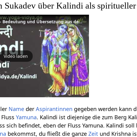
 Sukadev über Kalindi als spirituell
Spiritueller Name Kalindi - Bedeutung und Übersetzung aus dem Sanskrit
Video laden
ller
Name
der
Aspirantinnen
gegeben werden kann d
 Fluss
Yamuna
. Kalindi ist diejenige die zum Berg Kal
ss sich befindet, eben der Fluss Yamuna. Kalindi sol
hna
bekommst, du fließt die ganze
Zeit
und Krishna ist