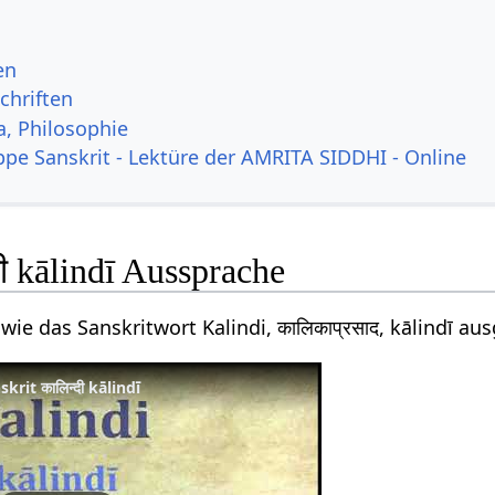
en
chriften
a, Philosophie
ppe Sanskrit - Lektüre der AMRITA SIDDHI - Online
दी kālindī Aussprache
wie das Sanskritwort Kalindi, कालिकाप्रसाद, kālindī a
rit कालिन्दी kālindī