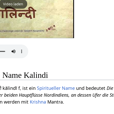
Video laden
le Name Kalindi
ी kālindī f, ist ein
Spiritueller Name
und bedeutet
Die
der beiden Hauptflüsse Nordindiens, an dessen Ufer die S
en werden mit
Krishna
Mantra.