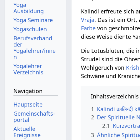
Yoga
Ausbildung
Kalindi erfreute sich
Vraja
. Das ist ein Ort
Yoga Seminare
Farbe
von geschmolz
Yogaschulen
diese Weise diente 
Berufsverband
der
Yogalehrer/inne
Die Lotusblüten, die 
n
Strudel sind die Ohre
Yogalehrer
Wohlgeruch von
Kris
Verzeichnis
Schwäne und Kraniche 
Navigation
Inhaltsverzeichnis
Hauptseite
1
Kalindi कालिन्दी 
Gemeinschafts­
2
Der Spirituelle 
portal
2.1
Kurzvortra
Aktuelle
3
Ähnliche Spirit
Ereignisse