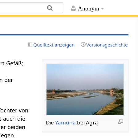
Anonym
Quelltext anzeigen
Versionsgeschichte
rt Gefäß;
m der
 Tochter von
t auch die
Die
Yamuna
bei Agra
 der beiden
iegen.