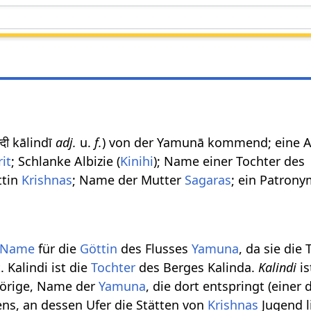
न्दी kālindī
adj.
u.
f.
) von der Yamunā kommend; eine A
rit
; Schlanke Albizie (
Kinihi
); Name einer Tochter des
ttin
Krishnas
; Name der Mutter
Sagaras
; ein Patrony
Name
für die
Göttin
des Flusses
Yamuna
, da sie die
t. Kalindi ist die
Tochter
des Berges Kalinda.
Kalindi
is
hörige, Name der
Yamuna
, die dort entspringt (einer
ns, an dessen Ufer die Stätten von
Krishnas
Jugend l