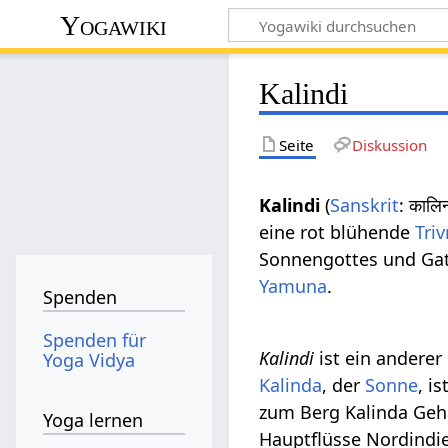
Yogawiki
Kalindi
Seite
Diskussion
Kalindi
(
Sanskrit
: कालि
eine rot blühende
Triv
Sonnengottes und Ga
Yamuna
.
Spenden
Spenden für
Kalindi
ist ein anderer
Yoga Vidya
Kalinda
, der
Sonne
, is
zum Berg Kalinda Ge
Yoga lernen
Hauptflüsse Nordindie