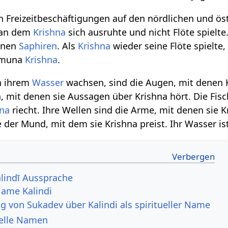
 an Freizeitbeschäftigungen auf den nördlichen und ö
, an dem
Krishna
sich ausruhte und nicht Flöte spielt
enen
Saphiren
. Als
Krishna
wieder seine Flöte spielte,
Yamuna
Krishna
.
in ihrem
Wasser
wachsen, sind die Augen, mit denen 
n, mit denen sie Aussagen über Krishna hört. Die Fisc
hna
riecht. Ihre Wellen sind die Arme, mit denen sie 
der Mund, mit dem sie Krishna preist. Ihr Wasser ist
kālindī Aussprache
Name Kalindi
g von Sukadev über Kalindi als spiritueller Name
uelle Namen