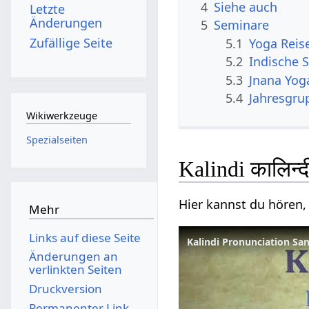
4
Siehe auch
Letzte
Änderungen
5
Seminare
Zufällige Seite
5.1
Yoga Reis
5.2
Indische S
5.3
Jnana Yog
5.4
Jahresgru
Wikiwerkzeuge
Spezialseiten
Kalindi कालिन्
Hier kannst du hören, 
Mehr
Links auf diese Seite
Kalindi Pronunciation Sansk
Änderungen an
verlinkten Seiten
Druckversion
Permanenter Link