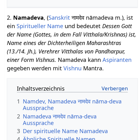
2.
Namadeva
, (
Sanskrit
नामदेव nāmadeva m.), ist
ein
Spiritueller Name
und bedeutet
Dessen Gott
der Name (Gottes, in dem Fall Vitthala/Krishnas) ist,
Name eines der Dichterheiligen Maharashtras
(13./14. Jh.), Verehrer Vitthalas von Pandharpur,
einer Form Vishnus.
Namadeva kann
Aspiranten
gegeben werden mit
Vishnu
Mantra.
Inhaltsverzeichnis
1
Namdev, Namadeva नामदेव nāma-deva
Aussprache
2
Namadeva नामदेव nāma-deva
Aussprache
3
Der spirituelle Name Namadeva
4
Ähnliche Spirituelle Namen