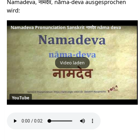
Namadeva, नामदेव, nāma-deva ausgesprochen
wird:
Namadeva Pronunciation Sanskrit नामदेव nāma deva
Video laden
YouTube