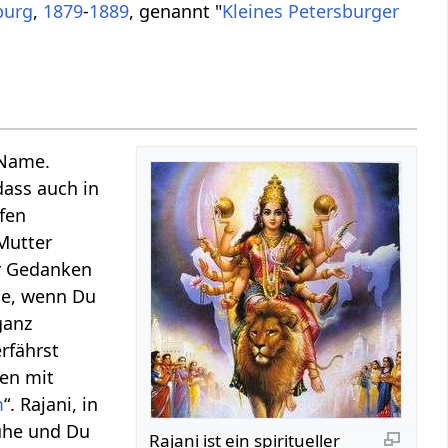
burg
,
1879
-
1889
, genannt "
Kleines Petersburger
 Name.
dass auch in
efen
 Mutter
r Gedanken
ne, wenn Du
ganz
rfährst
nen mit
m
“. Rajani, in
uhe und Du
Rajani ist ein spiritueller