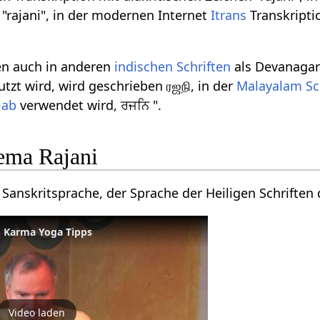
 "rajani", in der modernen Internet
Itrans
Transkriptio
en auch in anderen
indischen Schriften
als Devanagar
tzt wird, wird geschrieben ரஜநி, in der
Malayalam Sch
jab
verwendet wird, ਰਜਨਿ ".
ema Rajani
Sanskritsprache, der Sprache der Heiligen Schriften
 Karma Yoga Tipps
Video laden