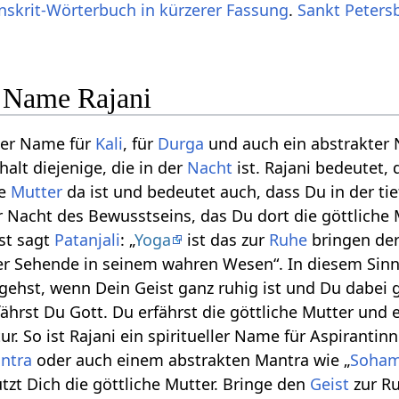
nskrit-Wörterbuch in kürzerer Fassung
.
Sankt Peters
e Name Rajani
eller Name für
Kali
, für
Durga
und auch ein abstrakter
halt diejenige, die in der
Nacht
ist. Rajani bedeutet, 
he
Mutter
da ist und bedeutet auch, dass Du in der ti
er Nacht des Bewusstseins, das Du dort die göttliche
st sagt
Patanjali
: „
Yoga
ist das zur
Ruhe
bringen de
der Sehende in seinem wahren Wesen“. In diesem Sin
t gehst, wenn Dein Geist ganz ruhig ist und Du dabei 
ährst Du Gott. Du erfährst die göttliche Mutter und e
ur. So ist Rajani ein spiritueller Name für Aspirantin
ntra
oder auch einem abstrakten Mantra wie „
Soha
zt Dich die göttliche Mutter. Bringe den
Geist
zur R