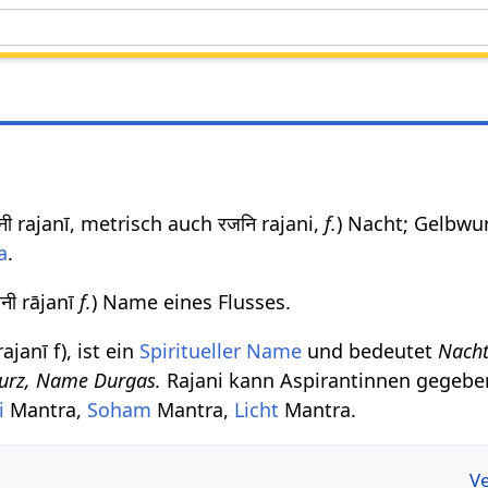
नी rajanī, metrisch auch रजनि rajani,
f.
) Nacht; Gelbwur
a
.
जनी rājanī
f.
) Name eines Flusses.
ajanī f), ist ein
Spiritueller Name
und bedeutet
Nacht
wurz, Name Durgas.
Rajani kann Aspirantinnen gegeb
i
Mantra,
Soham
Mantra,
Licht
Mantra.