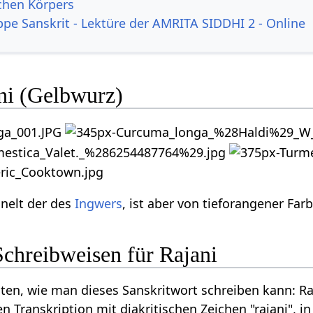
ichen Körpers
ppe Sanskrit - Lektüre der AMRITA SIDDHI 2 - Online
ani (Gelbwurz)
nelt der des
Ingwers
, ist aber von tieforangener Farb
Schreibweisen für Rajani
iten, wie man dieses Sanskritwort schreiben kann: Ra
n Transkription mit diakritischen Zeichen "rajani", i