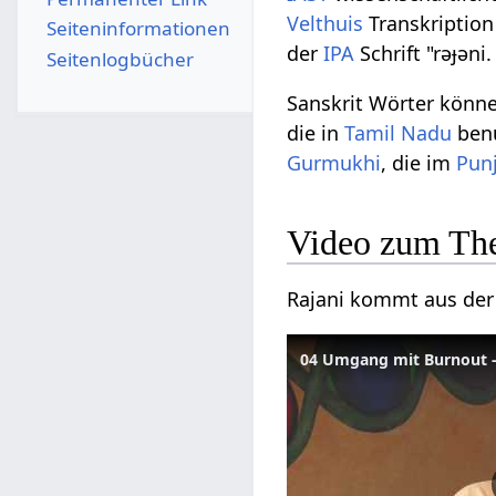
Velthuis
Transkription
Seiten­­informationen
der
IPA
Schrift "rəɟəni.
Seitenlogbücher
Sanskrit Wörter könn
die in
Tamil Nadu
benu
Gurmukhi
, die im
Pun
Video zum Th
Rajani kommt aus der 
04 Umgang mit Burnout -