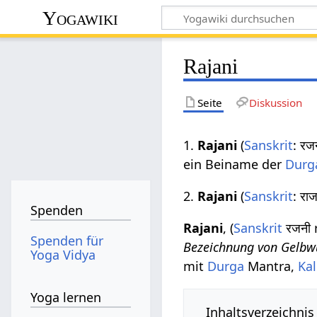
Yogawiki
Rajani
Seite
Diskussion
1.
Rajani
(
Sanskrit
: रज
ein Beiname der
Durg
2.
Rajani
(
Sanskrit
: रा
Spenden
Rajani
, (
Sanskrit
रजनी r
Spenden für
Bezeichnung von Gelb
Yoga Vidya
mit
Durga
Mantra,
Kal
Yoga lernen
Inhaltsverzeichnis