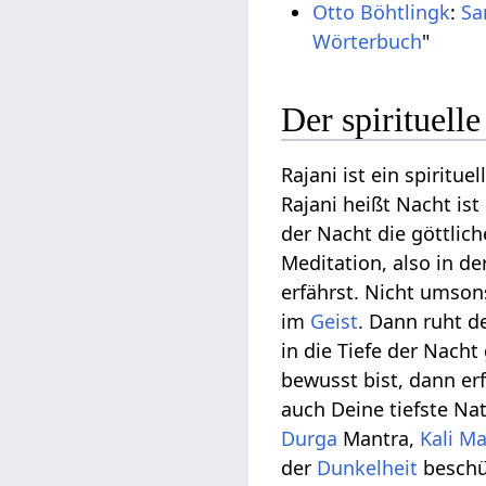
Otto Böhtlingk
:
Sa
Wörterbuch
"
Der spirituell
Rajani ist ein spiritu
Rajani heißt Nacht ist 
der Nacht die göttlic
Meditation, also in d
erfährst. Nicht umson
im
Geist
. Dann ruht 
in die Tiefe der Nach
bewusst bist, dann erf
auch Deine tiefste Nat
Durga
Mantra,
Kali
Ma
der
Dunkelheit
beschüt