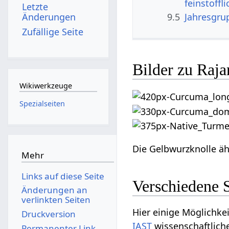
feinstoffl
Letzte
9.5
Jahresgru
Änderungen
Zufällige Seite
Bilder zu Raj
Wikiwerkzeuge
Spezialseiten
Die Gelbwurzknolle äh
Mehr
Links auf diese Seite
Verschiedene 
Änderungen an
verlinkten Seiten
Hier einige Möglichke
Druckversion
IAST
wissenschaftliche
Permanenter Link