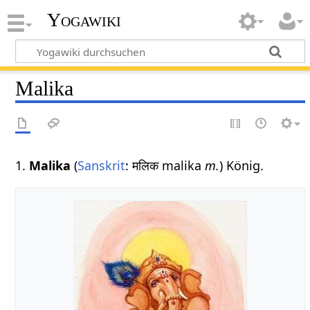
Yogawiki
Malika
1.
Malika
(
Sanskrit
: मलिक malika
m.
) König.